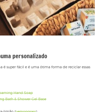
puma personalizado
 é super fácil e é uma ótima forma de reciclar essas
Foaming Hand Soap
ing Bath & Shower Gel Base
va-limão (
Lemongrass
)