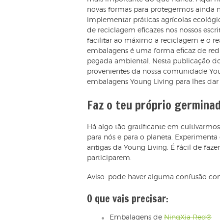
novas formas para protegermos ainda 
implementar práticas agrícolas ecológ
de reciclagem eficazes nos nossos escr
facilitar ao máximo a reciclagem e o r
embalagens é uma forma eficaz de reduz
pegada ambiental. Nesta publicação do 
provenientes da nossa comunidade Youn
embalagens Young Living para lhes dar
Faz o teu próprio germina
Há algo tão gratificante em cultivarmos
para nós e para o planeta. Experimenta 
antigas da Young Living. É fácil de faze
participarem.
Aviso: pode haver alguma confusão com
O que vais precisar:
Embalagens de
NingXia Red®