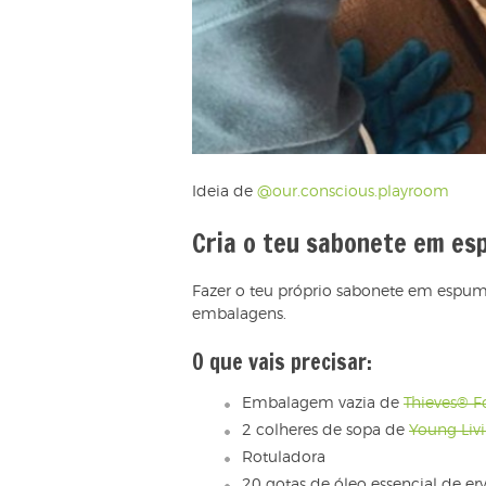
Ideia de
@our.conscious.playroom
Cria o teu sabonete em es
Fazer o teu próprio sabonete em espuma
embalagens.
O que vais precisar:
Embalagem vazia de
Thieves® 
2 colheres de sopa de
Young Liv
Rotuladora
20 gotas de óleo essencial de er