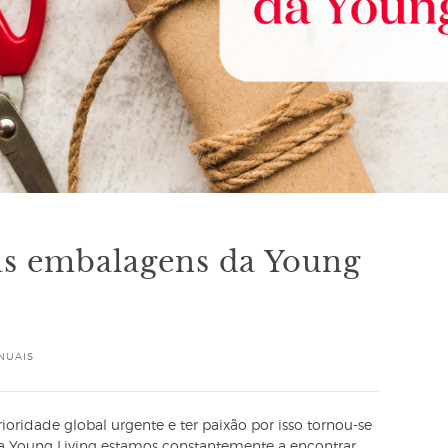
as embalagens da Young
NUAIS
oridade global urgente e ter paixão por isso tornou-se
a Young Living estamos constantemente a encontrar