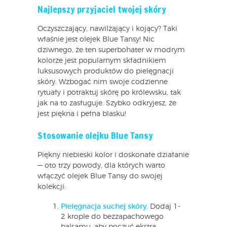
Najlepszy przyjaciel twojej skóry
Oczyszczający, nawilżający i kojący? Taki
właśnie jest olejek Blue Tansy! Nic
dziwnego, że ten superbohater w modrym
kolorze jest popularnym składnikiem
luksusowych produktów do pielęgnacji
skóry. Wzbogać nim swoje codzienne
rytuały i potraktuj skórę po królewsku, tak
jak na to zasługuje. Szybko odkryjesz, że
jest piękna i pełna blasku!
Stosowanie olejku Blue Tansy
Piękny niebieski kolor i doskonałe działanie
— oto trzy powody, dla których warto
włączyć olejek Blue Tansy do swojej
kolekcji:
Pielęgnacja suchej skóry
. Dodaj 1-
2 krople do bezzapachowego
balsamu, aby poczuć ekstra