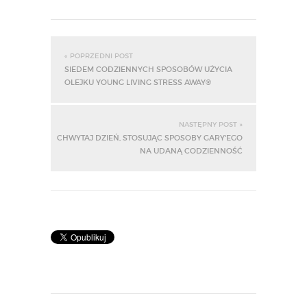
« POPRZEDNI POST
SIEDEM CODZIENNYCH SPOSOBÓW UŻYCIA
OLEJKU YOUNG LIVING STRESS AWAY®
NASTĘPNY POST »
CHWYTAJ DZIEŃ, STOSUJĄC SPOSOBY GARY'EGO
NA UDANĄ CODZIENNOŚĆ