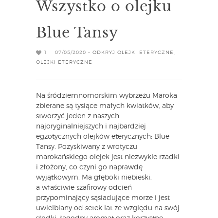
Wszystko o olejku
Blue Tansy
1
07/05/2020 -
ODKRYJ OLEJKI ETERYCZNE
,
OLEJKI ETERYCZNE
Na śródziemnomorskim wybrzeżu Maroka
zbierane są tysiące małych kwiatków, aby
stworzyć jeden z naszych
najoryginalniejszych i najbardziej
egzotycznych olejków eterycznych: Blue
Tansy. Pozyskiwany z wrotyczu
marokańskiego olejek jest niezwykle rzadki
i złożony, co czyni go naprawdę
wyjątkowym. Ma głęboki niebieski,
a właściwie szafirowy odcień
przypominający sąsiadujące morze i jest
uwielbiany od setek lat ze względu na swój