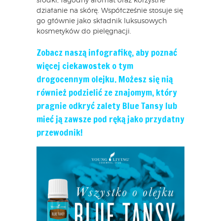
słodki, łagodny aromat oraz korzystne
działanie na skórę. Współcześnie stosuje się
go głównie jako składnik luksusowych
kosmetyków do pielęgnacji.
Zobacz naszą infografikę, aby poznać
więcej ciekawostek o tym
drogocennym olejku. Możesz się nią
również podzielić ze znajomym, który
pragnie odkryć zalety Blue Tansy lub
mieć ją zawsze pod ręką jako przydatny
przewodnik!