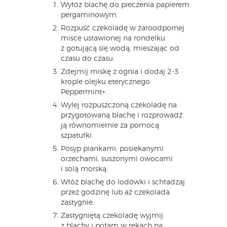
Wyłóż blachę do pieczenia papierem
pergaminowym.
Rozpuść czekoladę w żaroodpornej
misce ustawionej na rondelku
z gotującą się wodą, mieszając od
czasu do czasu.
Zdejmij miskę z ognia i dodaj 2-3
krople olejku eterycznego
Peppermint+.
Wylej rozpuszczoną czekoladę na
przygotowaną blachę i rozprowadź
ją równomiernie za pomocą
szpatułki.
Posyp piankami, posiekanymi
orzechami, suszonymi owocami
i solą morską.
Włóż blachę do lodówki i schładzaj
przez godzinę lub aż czekolada
zastygnie.
Zastygniętą czekoladę wyjmij
z blachy i połam w rękach na