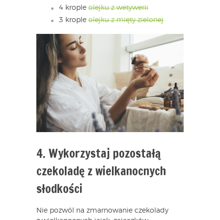
4 krople
olejku z wetywerii
3 krople
olejku z mięty zielonej
4. Wykorzystaj pozostałą
czekoladę z wielkanocnych
słodkości
Nie pozwól na zmarnowanie czekolady