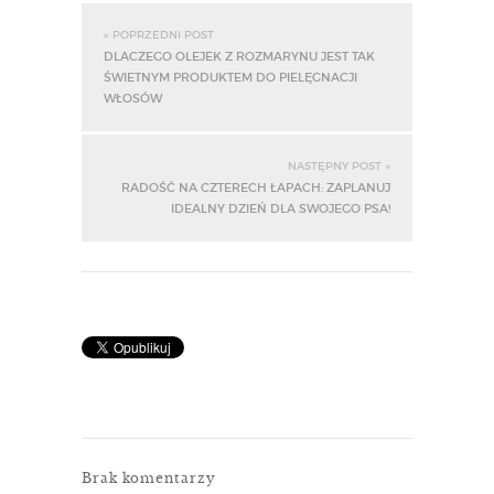
« POPRZEDNI POST
DLACZEGO OLEJEK Z ROZMARYNU JEST TAK
ŚWIETNYM PRODUKTEM DO PIELĘGNACJI
WŁOSÓW
NASTĘPNY POST »
RADOŚĆ NA CZTERECH ŁAPACH: ZAPLANUJ
IDEALNY DZIEŃ DLA SWOJEGO PSA!
Brak komentarzy