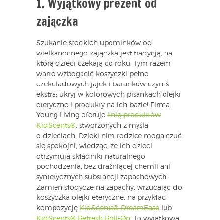
1. Wyjątkowy prezent od
zajączka
Szukanie słodkich upominków od
wielkanocnego zajączka jest tradycją, na
którą dzieci czekają co roku. Tym razem
warto wzbogacić koszyczki pełne
czekoladowych jajek i baranków czymś
ekstra: ukryj w kolorowych pisankach olejki
eteryczne i produkty na ich bazie! Firma
Young Living oferuje
linię produktów
KidScents®
, stworzonych z myślą
o dzieciach. Dzięki nim rodzice mogą czuć
się spokojni, wiedząc, że ich dzieci
otrzymują składniki naturalnego
pochodzenia, bez drażniącej chemii ani
syntetycznych substancji zapachowych.
Zamień słodycze na zapachy, wrzucając do
koszyczka olejki eteryczne, na przykład
kompozycję
KidScents® DreamEase
lub
KidScents® Refresh Roll-On
. To wyjątkowa