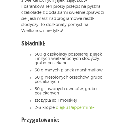
z wielkanocnych jajek, zajączków
i baranków! Ten prosty przepis na pyszną
czekoladę z dodatkami świetnie sprawdzi
się, jeśli masz nadprogramowe resztki
słodyczy. To doskonały pomysł na
Wielkanoc i nie tylko!
Składniki:
300 g czekolady pozostałej z jajek
i innych wielkanocnych słodyczy,
grubo posiekanej
50 g małych pianek marshmallow
50 g niesolonych orzechów, grubo
posiekanych
50 g suszonych owoców, grubo
posiekanych
szczypta soli morskiej
2-3 krople
olejku Peppermint+
Przygotowanie: