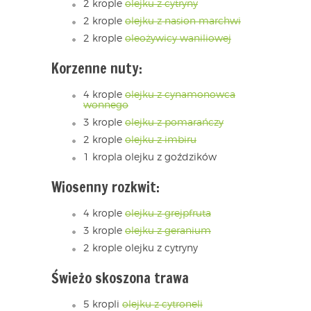
2 krople
olejku z cytryny
2 krople
olejku z nasion marchwi
2 krople
oleożywicy waniliowej
Korzenne nuty:
4 krople
olejku z cynamonowca
wonnego
3 krople
olejku z pomarańczy
2 krople
olejku z imbiru
1 kropla olejku z goździków
Wiosenny rozkwit:
4 krople
olejku z grejpfruta
3 krople
olejku z geranium
2 krople olejku z cytryny
Świeżo skoszona trawa
5 kropli
olejku z cytroneli