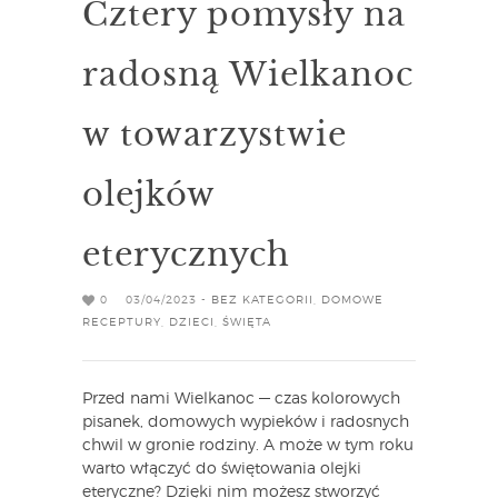
Cztery pomysły na
radosną Wielkanoc
w towarzystwie
olejków
eterycznych
0
03/04/2023 -
BEZ KATEGORII
,
DOMOWE
RECEPTURY
,
DZIECI
,
ŚWIĘTA
Przed nami Wielkanoc — czas kolorowych
pisanek, domowych wypieków i radosnych
chwil w gronie rodziny. A może w tym roku
warto włączyć do świętowania olejki
eteryczne? Dzięki nim możesz stworzyć