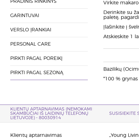
PRADINIS RINKINYS
Virkite makaro
Derinkite su ža
GARINTUVAI
paletę, pagardi
Įlašinkite į šv
VERSLO ĮRANKIAI
Atskieskite 1 la
PERSONAL CARE
PIRKTI PAGAL POREIKĮ
Bazilikų (Ocim
PIRKTI PAGAL SEZONĄ
*100 % grynas e
KLIENTŲ APTARNAVIMAS (NEMOKAMI
SKAMBUČIAI IŠ LAIDINIŲ TELEFONŲ
SUSISIEKITE
LIETUVOJE) - 80030914
Klientų aptarnavimas
„Young Living