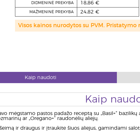
18,86 €
DIDMENINĖ PREKYBA
24,82 €
MAŽMENINĖ PREKYBA
Visos kainos nurodytos su PVM. Pristatymo 
Kaip naudoti
Kaip naudo
avo mėgstamo pastos padažo receptą su „Basil+“ bazilikų a
zmarinų ar „Oregano+“ raudonėlių aliejų.
eimą ir draugus ir įtraukite šiuos aliejus, gamindami salotas,