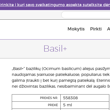
irinkite į kurį savo sveikatingumo aspektą sutelksite dė
Mokytis
Pirkti
A
Apie eterinių aliejų garintuvus
Paskutinė galimybė įsi
Basil+
„Basil+“ bazilikų (Ocimum basilicum) aliejus pasižymi
naudojamas įvairiuose patiekaluose, populiarus tiek Az
galima įtraukti į bet kurį pamėgtą patiekalą. Eterini
nei džiovintas bazilikas, nesibaiminant dėl augalo 
558308
PREKĖS NR.
5 ml
PREKĖ