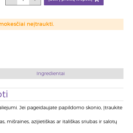
mokesčiai neįtraukti.
Ingredientai
ti
liejumi. Jei pageidaujate papildomo skonio, Įtraukite
 mišraines, azijietiškas ar itališkas sriubas ir salotų