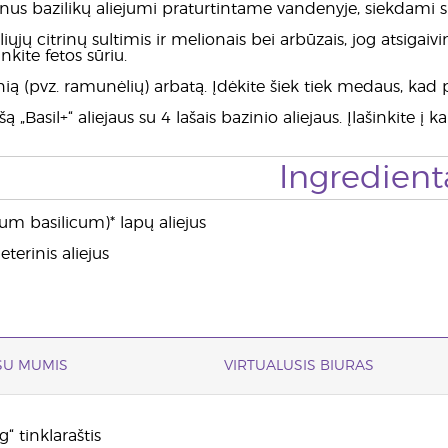
nus bazilikų aliejumi praturtintame vandenyje, siekdami s
liųjų citrinų sultimis ir melionais bei arbūzais, jog atsig
nkite fetos sūriu.
elnią (pvz. ramunėlių) arbatą. Įdėkite šiek tiek medaus, kad
šą „Basil+“ aliejaus su 4 lašais bazinio aliejaus. Įlašinkite į 
Ingredient
um basilicum)* lapų aliejus
terinis aliejus
 SU MUMIS
VIRTUALUSIS BIURAS
“ tinklaraštis