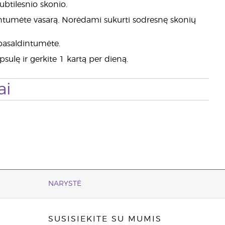
ubtilesnio skonio.
aivintumėte vasarą. Norėdami sukurti sodresnę skonių
 pasaldintumėte.
kapsulę ir gerkite 1 kartą per dieną.
ai
NARYSTĖ
SUSISIEKITE SU MUMIS