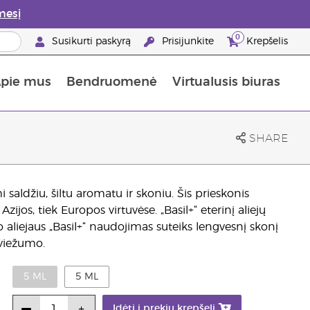
mesį
0
Susikurti paskyrą
Prisijunkite
Krepšelis
pie mus
Bendruomenė
Virtualusis biuras
gyti: 50% nuolaida odos priežiūros produktams
Informacija apie maistines medžiagas
„Young Living“ maisto papildų vadovas
Kaip naudoti eterinius aliejus
„Young Living“ narystės privalumai
SHARE
 saldžiu, šiltu aromatu ir skoniu. Šis prieskonis
ijos, tiek Europos virtuvėse. „Basil+“ eterinį aliejų
o aliejaus „Basil+“ naudojimas suteiks lengvesnį skonį
šviežumo.
5 ML
5 ML
Įdėti į prekių krepšelį