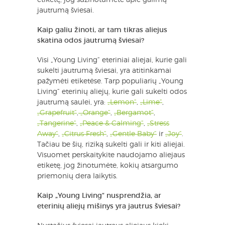
jautrumą šviesai.
Kaip galiu žinoti, ar tam tikras aliejus
skatina odos jautrumą šviesai?
Visi „Young Living“ eteriniai aliejai, kurie gali
sukelti jautrumą šviesai, yra atitinkamai
pažymėti etiketėse. Tarp populiarių „Young
Living“ eterinių aliejų, kurie gali sukelti odos
jautrumą saulei, yra:
„Lemon“
,
„Lime“
,
„Grapefruit“
,
„Orange“
,
„Bergamot“
,
„Tangerine“
,
„Peace & Calming“
,
„Stress
Away“
,
„Citrus Fresh“
,
„Gentle Baby“
ir
„Joy“
.
Tačiau be šių, riziką sukelti gali ir kiti aliejai.
Visuomet perskaitykite naudojamo aliejaus
etiketę, jog žinotumėte, kokių atsargumo
priemonių dera laikytis.
Kaip „Young Living“ nusprendžia, ar
eterinių aliejų mišinys yra jautrus šviesai?