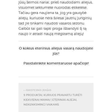
jūsų šeimos nariai, prieš naudodami aliejus,
visuomet sektumėte nuorodas etiketėse.
Tačiau gera naujiena ta, jog yra gausybė
aliejų, kuriuose nėra šviesai jautrių junginių,
tad jie tinkami naudoti vasaros sezonu.
Galbūt tai gali tapti proga išbandyti šį tą
naujo ir atrasti naują mėgstamą aliejų!
O kokius eterinius aliejus vasarą naudojate
jūs?
Pasidalinkite komentaruose apačioje!
« ANKSTESNIS ĮRAŠAS
9 PRODUKTAI, KURIUOS PRAVARTU TURĖTI
KIEKVIENAI MAMAI | ETERINIAI ALIEJAI,
NEKENKSMINGI VAIKAMS