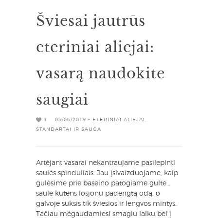
Šviesai jautrūs
eteriniai aliejai:
vasarą naudokite
saugiai
1
05/06/2019 -
ETERINIAI ALIEJAI
,
STANDARTAI IR SAUGA
Artėjant vasarai nekantraujame pasilepinti
saulės spinduliais. Jau įsivaizduojame, kaip
gulėsime prie baseino patogiame gulte…
saulė kutens losjonu padengtą odą, o
galvoje suksis tik šviesios ir lengvos mintys.
Tačiau mėgaudamiesi smagiu laiku bei į