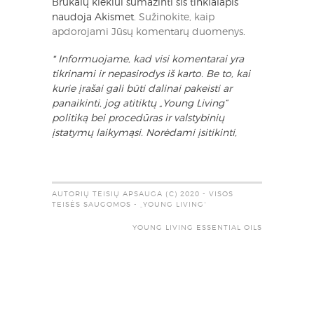
Brukalų kiekiui sumažinti šis tinklalapis
naudoja Akismet.
Sužinokite, kaip
apdorojami Jūsų komentarų duomenys
.
* Informuojame, kad visi komentarai yra
tikrinami ir nepasirodys iš karto. Be to, kai
kurie įrašai gali būti dalinai pakeisti ar
panaikinti, jog atitiktų „Young Living“
politiką bei procedūras ir valstybinių
įstatymų laikymąsi. Norėdami įsitikinti,
AUTORIŲ TEISIŲ APSAUGA (C) 2020 - VISOS
TEISĖS SAUGOMOS - „YOUNG LIVING“
YOUNG LIVING ESSENTIAL OILS