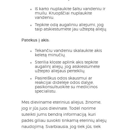
Iš karto nuplaukite šaltu vandeniu ir
muilu. Kruopščiai nuplaukite
vandeniu.
Tepkite odą augaliniu aliejumi, jog
taip atskiestumėte jau užteptą aliejų.
Patekus į akis:
Tekančiu vandeniu skalaukite akis
keletą minučių.
Sterilia kloste aplink akis tepkite
augalinį aliejų, jog atskiestumėte
užtepto aliejaus perteklių.
Pasireiškus odos skausmui ar
reakcijai didelėje odos dalyje,
pasikonsultuokite su medicinos
specialistu.
Mes dieviname eterinius aliejus, žinome,
jog ir jūs juos dievinate. Todėl norime
suteikti jums bendrą informaciją, kuri
padės giliau suvokti tinkamą eterinių aliejų
naudojimą. Svarbiausia, jog tiek jūs, tiek