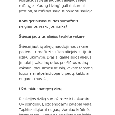
Nustačius šviesai jautraus aliejaus kiekį
mišinyje, „Young Living“ gali tinkamai
įvertinti, ar mišinys saugus naudoti saulėje.
Koks geriausias būdas sumažinti
neigiamos reakcijos riziką?
Šviesai jautrius aliejus tepkite vakare
Šviesai jautrių aliejų naudojimas vakare
padeda sumažinti su šiais aliejais susijusių
rizikų tikimybę. Drąsiai galite šiuos aliejus
įtraukti į vakarinę odos priežiūros rutiną,
vakarinį prausimosi ritualą, vakare tepamą
losjoną ar atpalaiduojantį pėdų, kaklo ar
nugaros masažą.
Uždenkite pateptą vietą
Reakcijos riziką sumažinsite ir blokuosite
UV spindulius, uždengdami pateptą vietą.
Tepkite aliejumi nugarą, žemiau krūtinės