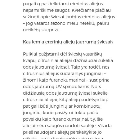
pagalbą pasitelkdami eterinius aliejus,
nepamirškime saugos. Kviečiame plačiau
sužinoti apie šviesai jautrius eterinius aliejus
– jog vasaros sezono metu netektų patirti
netikėtų siurprizų.
Kas lemia eterinių aliejų jautrumą šviesai?
Puikiai pažįstami dėl šviesių vasariškų
kvapų, citrusiniai aliejai dažniausiai sukelia
odos jautrumą šviesai. Taip yra todėl, nes
citrusinius aliejus sudarantys junginiai –
žinomi kaip furanokumarinai – sustiprina
odos jautrumą UV spinduliams. Nors
didžiausią odos jautrumą šviesai sukelia
citrusiniai aliejai, kitų aliejų sudėtyje taip
pat gali būti junginių ar kombinuotų
junginių, kurie pasižymi tokiu pačiu
poveikiu kaip furanokumarinai, t.y. šie
aliejai nėra saugūs naudoti saulėje. Visada
prieš naudojant aliejų perskaitykite jo
etiketę, jog sužinotumėte apie galimą