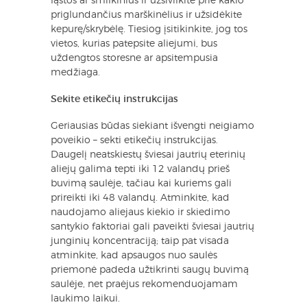
ląstos ar smilkinius ir užsivilkite prie kaklo
priglundančius marškinėlius ir užsidėkite
kepurę/skrybėlę. Tiesiog įsitikinkite, jog tos
vietos, kurias patepsite aliejumi, bus
uždengtos storesne ar apsitempusia
medžiaga.
Sekite etikečių instrukcijas
Geriausias būdas siekiant išvengti neigiamo
poveikio – sekti etikečių instrukcijas.
Daugelį neatskiestų šviesai jautrių eterinių
aliejų galima tepti iki 12 valandų prieš
buvimą saulėje, tačiau kai kuriems gali
prireikti iki 48 valandų. Atminkite, kad
naudojamo aliejaus kiekio ir skiedimo
santykio faktoriai gali paveikti šviesai jautrių
junginių koncentraciją; taip pat visada
atminkite, kad apsaugos nuo saulės
priemonė padeda užtikrinti saugų buvimą
saulėje, net praėjus rekomenduojamam
laukimo laikui.