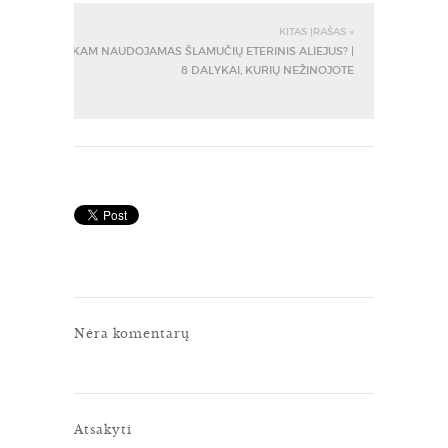
KITAS ĮRAŠAS »
KAM NAUDOJAMAS ŠLAMUČIŲ ETERINIS ALIEJUS? |
8 DALYKAI, KURIŲ NEŽINOJOTE
Nėra komentarų
Atsakyti