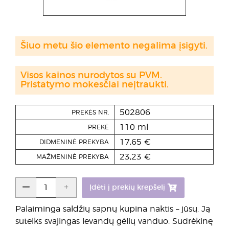
Šiuo metu šio elemento negalima įsigyti.
Visos kainos nurodytos su PVM.
Pristatymo mokesčiai neįtraukti.
502806
PREKĖS NR.
110 ml
PREKĖ
17,65 €
DIDMENINĖ PREKYBA
23,23 €
MAŽMENINĖ PREKYBA
Įdėti į prekių krepšelį
Palaiminga saldžių sapnų kupina naktis – jūsų. Ją
suteiks svajingas levandų gėlių vanduo. Sudrėkinę