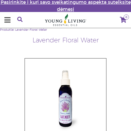
Pasirinkite į kurį savo sveikatingumo aspektą sutelksite
dėmesį
0
Produktai
Lavender Floral Water
Lavender Floral Water