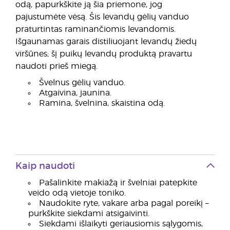
odą, papurkškite ją šia priemone, jog
pajustumėte vėsą. Šis levandų gėlių vanduo
praturtintas raminančiomis levandomis.
Išgaunamas garais distiliuojant levandų žiedų
viršūnes; šį puikų levandų produktą pravartu
naudoti prieš miegą.
Švelnus gėlių vanduo.
Atgaivina, jaunina.
Ramina, švelnina, skaistina odą.
Kaip naudoti
Pašalinkite makiažą ir švelniai patepkite
veido odą vietoje toniko.
Naudokite ryte, vakare arba pagal poreikį –
purkškite siekdami atsigaivinti.
Siekdami išlaikyti geriausiomis sąlygomis,