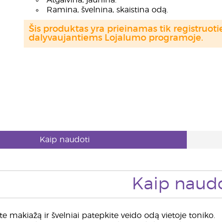
Atgaivina, jaunina.
Ramina, švelnina, skaistina odą.
Šis produktas yra prieinamas tik registru
dalyvaujantiems Lojalumo programoje.
Kaip naudoti
Kaip naudo
te makiažą ir švelniai patepkite veido odą vietoje toniko.