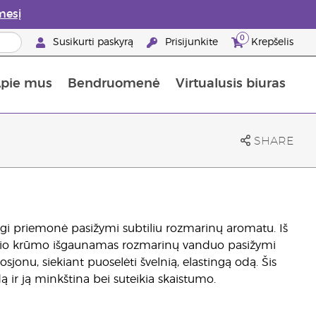
mesį
0
Susikurti paskyrą
Prisijunkite
Krepšelis
pie mus
Bendruomenė
Virtualusis biuras
gyti: 50% nuolaida odos priežiūros produktams
Informacija apie maistines medžiagas
„Young Living“ maisto papildų vadovas
Kaip naudoti eterinius aliejus
„Young Living“ narystės privalumai
SHARE
ngi priemonė pasižymi subtiliu rozmarinų aromatu. Iš
ančio krūmo išgaunamas rozmarinų vanduo pasižymi
sjonu, siekiant puoselėti švelnią, elastingą odą. Šis
ą ir ją minkština bei suteikia skaistumo.