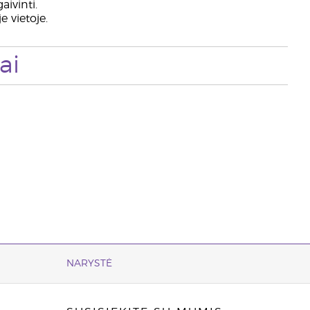
aivinti.
e vietoje.
ai
NARYSTĖ