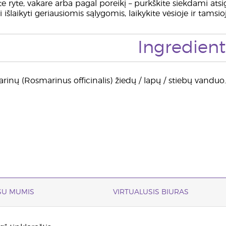
 ryte, vakare arba pagal poreikį – purkškite siekdami atsig
išlaikyti geriausiomis sąlygomis, laikykite vėsioje ir tamsioj
Ingredient
rinų (Rosmarinus officinalis) žiedų / lapų / stiebų vanduo.
 SU MUMIS
VIRTUALUSIS BIURAS