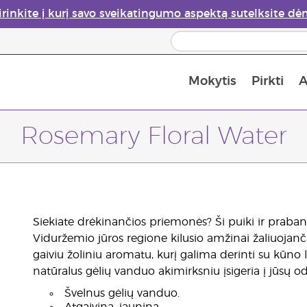
irinkite į kurį savo sveikatingumo aspektą sutelksite dė
Mokytis
Pirkti
A
Apie eterinių aliejų garintuvus
Paskutinė galimybė įsi
Rosemary Floral Water
Siekiate drėkinančios priemonės? Ši puiki ir praba
Viduržemio jūros regione kilusio amžinai žaliuoj
gaiviu žoliniu aromatu, kurį galima derinti su kūno lo
natūralus gėlių vanduo akimirksniu įsigeria į jūsų od
Švelnus gėlių vanduo.