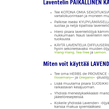
Laventelin PAIKALLINEN K
Tee KOTONA OMIA SEKOITUKSIA ja 
vartalokuorintaan ja moneen m
Palkitse itseäsi KYLPYLÄMÄISE
suolaa ja neljä tipallista lavente
Hiero pisara laventeliöljyä kämm
nukkumaan. Nauti laventelin ren
tuoksusta.
KÄYTÄ LAVENTELIA DIFFUUSERILLA 
hyvin sekoitettavaksi muiden ölj
Ylang Ylang
,
Tea Tree
ja
Lemon
.
Miten voit käyttää LAVEND
Tee oma HERBS de PROVENCE -sek
Rosemary+
– ja
Oregano+
-plusölj
Lisää muutama pisara SUOSIKKI L
raikastavan kesäjuoman.
Yhdistä menestyksekkäästi maitot
jäätelöresepteissä.
Kokeile yhdistää Lavender+ -öljy
kanssa makua syventääksesi.