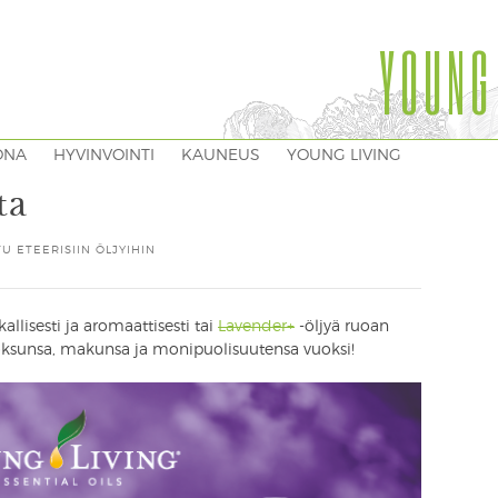
YOUNG
ONA
HYVINVOINTI
KAUNEUS
YOUNG LIVING
ta
U ETEERISIIN ÖLJYIHIN
allisesti ja aromaattisesti tai
Lavender+
-öljyä ruoan
oksunsa, makunsa ja monipuolisuutensa vuoksi!