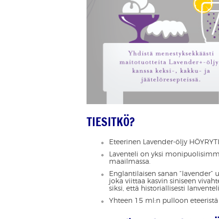
TIESITKÖ?
Eteerinen Lavender-öljy HÖYRYTIS
Laventeli on yksi monipuolisimm
maailmassa.
Englantilaisen sanan “lavender” u
joka viittaa kasvin siniseen vivah
siksi, että historiallisesti lanven
Yhteen 15 ml:n pulloon eteeristä ö