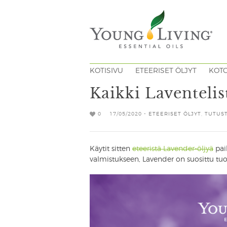
KOTISIVU
ETEERISET ÖLJYT
KOT
Kaikki Laventelis
0
17/05/2020 -
ETEERISET ÖLJYT
,
TUTUST
Käytit sitten
eteeristä Lavender-öljyä
paik
valmistukseen, Lavender on suosittu tu