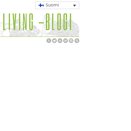
Suomi
 LIVING -BLOGI