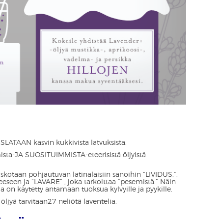
LATAAN kasvin kukkivista latvuksista.
ista-JA SUOSITUIMMISTA-eteerisistä öljyistä
skotaan pohjautuvan latinalaisiin sanoihin “LIVIDUS,”,
teeseen ja “LAVARE” , joka tarkoittaa “pesemistä.” Näin
telia on käytetty antamaan tuoksua kylvyille ja pyykille.
ljyä tarvitaan27 neliötä laventelia.