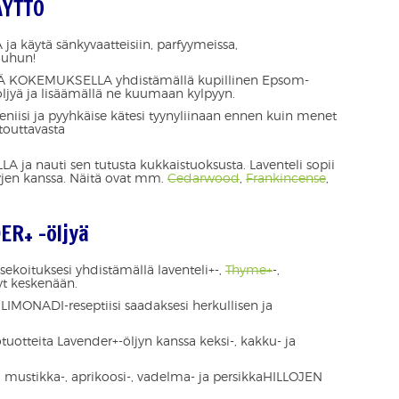
ÄYTTÖ
käytä sänkyvaatteisiin, parfyymeissa,
uuhun!
LLÄ KOKEMUKSELLA yhdistämällä kupillinen Epsom-
liöljyä ja lisäämällä ne kuumaan kylpyyn.
eniisi ja pyyhkäise kätesi tyynyliinaan ennen kuin menet
touttavasta
ja nauti sen tutusta kukkaistuoksusta. Laventeli sopii
yjen kanssa. Näitä ovat mm.
Cedarwood
,
Frankincense
,
ER+ -öljyä
oituksesi yhdistämällä laventeli+-,
Thyme+
-,
yt keskenään.
IMONADI-reseptiisi saadaksesi herkullisen ja
uotteita Lavender+-öljyn kanssa keksi-, kakku- ja
ä mustikka-, aprikoosi-, vadelma- ja persikkaHILLOJEN