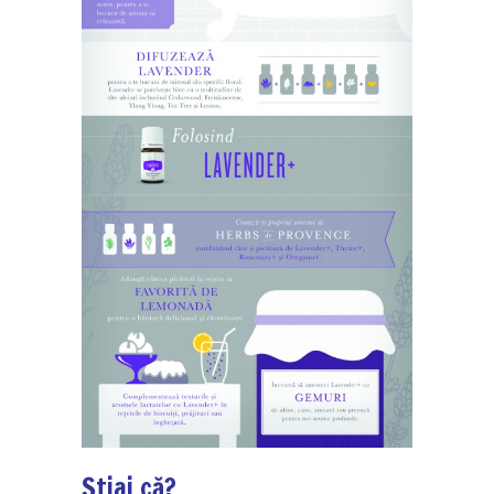
Știai că?