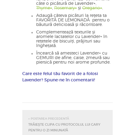
câte o picătură de Lavender+,
Thyme+
,
Rosemary+
și
Oregano+
.
Adaugă câteva picături la rețeta ta
FAVORITĂ DE LEMONADĂ pentru o
băutură delicioasă și răcoritoare.
Complementează texturile și
aromele lactatelor cu Lavender+ în
rețetele de biscuiți, prăjituri sau
înghețată.
Încearcă să amesteci Lavender+ cu
GEMURI de afine, caise, zmeură sau
piersică pentru noi arome profunde.
Care este felul tău favorit de a folosi
Lavender? Spune-ne în comentarii!
« POSTAREA PRECEDENTĂ
TRĂIEȘTE CLIPA CU PROTOCOLUL LUI GARY
PENTRU O ZI MINUNATĂ