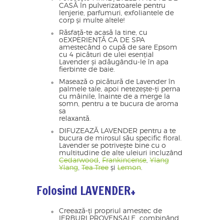
CASĂ în pulverizatoarele pentru
lenjerie, parfumuri, exfoliantele de
corp și multe altele!
Răsfață-te acasă la tine, cu
oEXPERIENȚĂ CA DE SPA
amestecând o cupă de sare Epsom
cu 4 picături de ulei esențial
Lavender și adăugându-le în apa
fierbinte de baie.
Masează o picătură de Lavender în
palmele tale, apoi netezește-ți perna
cu mâinile, înainte de a merge la
somn, pentru a te bucura de aroma
sa
relaxantă.
DIFUZEAZĂ LAVENDER pentru a te
bucura de mirosul său specific floral.
Lavender se potrivește bine cu o
multitudine de alte uleiuri incluzând
Cedarwood
,
Frankincense
,
Ylang
Ylang
,
Tea Tree
și
Lemon
.
Folosind LAVENDER+
Creează-ți propriul amestec de
IERBURI PROVENSALE combinând