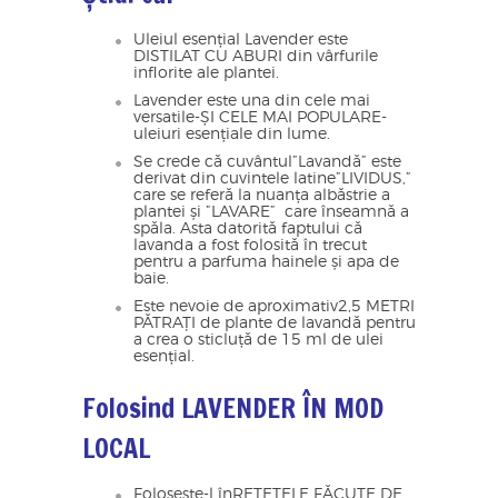
Uleiul esențial Lavender este
DISTILAT CU ABURI din vârfurile
inflorite ale plantei.
Lavender este una din cele mai
versatile-ȘI CELE MAI POPULARE-
uleiuri esențiale din lume.
Se crede că cuvântul”Lavandă” este
derivat din cuvintele latine”LIVIDUS,”
care se referă la nuanța albăstrie a
plantei și ”LAVARE” care înseamnă a
spăla. Asta datorită faptului că
lavanda a fost folosită în trecut
pentru a parfuma hainele și apa de
baie.
Este nevoie de aproximativ2,5 METRI
PĂTRAȚI de plante de lavandă pentru
a crea o sticluță de 15 ml de ulei
esențial.
Folosind LAVENDER ÎN MOD
LOCAL
Folosește-l înREȚETELE FĂCUTE DE