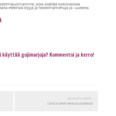
edelmäjuomamme, joka sisältää kokonaisista
taita eteerisiä öljyjä ja hedelmämehuja ja -uutteita.
UTA TUOTETTA
i käyttää gojimarjoja? Kommentoi ja kerro!
SEURAAVA VIESTI »
LÖYDÄ OMAT MAKUSUOSIKKISI!