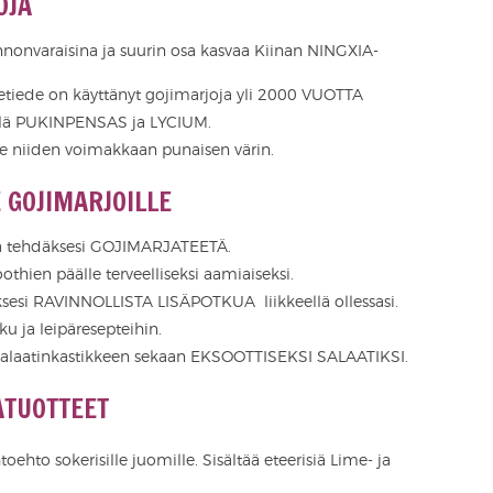
IMARJAFAKTOJA
nnonvaraisina ja suurin osa kasvaa Kiinan NINGXIA-
ketiede on käyttänyt gojimarjoja yli 2000 VUOTTA
llä PUKINPENSAS ja LYCIUM.
e niiden voimakkaan punaisen värin.
ATUILLE GOJIMARJOILLE
tä tehdäksesi GOJIMARJATEETÄ.
othien päälle terveelliseksi aamiaiseksi.
ksesi RAVINNOLLISTA LISÄPOTKUA liikkeellä ollessasi.
ku ja leipäresepteihin.
a salaatinkastikkeen sekaan EKSOOTTISEKSI SALAATIKSI.
OJIMARJATUOTTEET
toehto sokerisille juomille. Sisältää eteerisiä Lime- ja