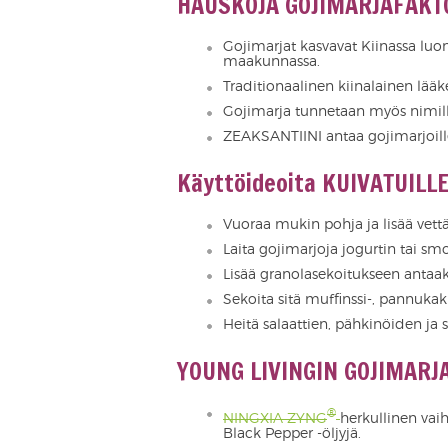
HAUSKOJA GOJ
Gojimarjat kasvavat Kiinassa luo
maakunnassa.
Traditionaalinen kiinalainen lää
Gojimarja tunnetaan myös nimi
ZEAKSANTIINI antaa gojimarjoill
Käyttöideoita KUIV
Vuoraa mukin pohja ja lisää vet
Laita gojimarjoja jogurtin tai smo
Lisää granolasekoitukseen antaa
Sekoita sitä muffinssi-, pannukak
Heitä salaattien, pähkinöiden j
YOUNG LIVINGIN G
®
NINGXIA ZYNG
herkullinen vaih
Black Pepper -öljyjä.