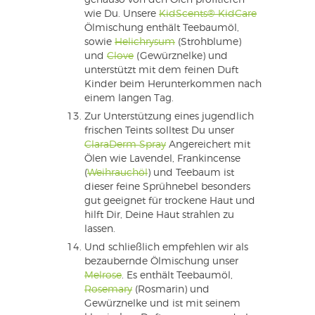
genauso von den Ölen profitieren
wie Du. Unsere
KidScents® KidCare
Ölmischung enthält Teebaumöl,
sowie
Helichrysum
(Strohblume)
und
Clove
(Gewürznelke) und
unterstützt mit dem feinen Duft
Kinder beim Herunterkommen nach
einem langen Tag.
Zur Unterstützung eines jugendlich
frischen Teints solltest Du unser
ClaraDerm Spray
Angereichert mit
Ölen wie Lavendel, Frankincense
(
Weihrauchöl
) und Teebaum ist
dieser feine Sprühnebel besonders
gut geeignet für trockene Haut und
hilft Dir, Deine Haut strahlen zu
lassen.
Und schließlich empfehlen wir als
bezaubernde Ölmischung unser
Melrose
. Es enthält Teebaumöl,
Rosemary
(Rosmarin) und
Gewürznelke und ist mit seinem