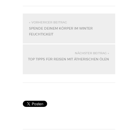
« VORHERIGER BEITRAG
SPENDE DEINEM KÖRPER IM WINTER
FEUCHTIGKEIT
NÄCHSTER BEITRAG »
TOP TIPPS FÜR REISEN MIT ÄTHERISCHEN ÖLEN