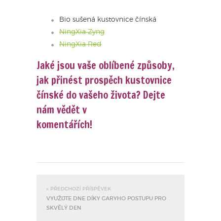
Bio sušená kustovnice čínská
NingXia Zyng
NingXia Red
Jaké jsou vaše oblíbené způsoby,
jak přinést prospěch kustovnice
čínské do vašeho života? Dejte
nám vědět v
komentářích!
« PŘEDCHOZÍ PŘÍSPĚVEK
VYUŽIJTE DNE DÍKY GARYHO POSTUPU PRO
SKVĚLÝ DEN