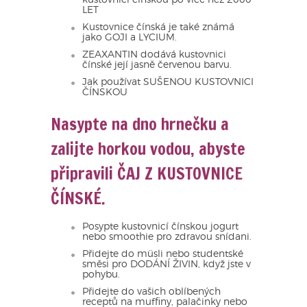
LET
Kustovnice čínská je také známá
jako GOJI a LYCIUM.
ZEAXANTIN dodává kustovnici
čínské její jasně červenou barvu.
Jak používat SUŠENOU KUSTOVNICI
ČÍNSKOU
Nasypte na dno hrnečku a
zalijte horkou vodou, abyste
připravili ČAJ Z KUSTOVNICE
ČÍNS
Posypte kustovnicí čínskou jogurt
nebo smoothie pro zdravou snídani.
Přidejte do müsli nebo studentské
směsi pro DODÁNÍ ŽIVIN, když jste v
pohybu.
Přidejte do vašich oblíbených
receptů na muffiny, palačinky nebo