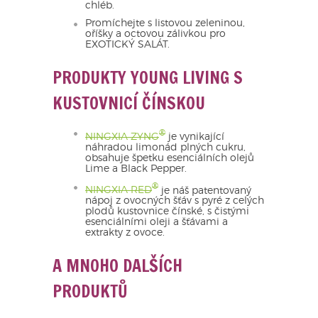
chléb.
Promíchejte s listovou zeleninou,
oříšky a octovou zálivkou pro
EXOTICKÝ SALÁT.
PRODUKTY YOUNG LIVING S
KUSTOVNICÍ ČÍNSKOU
®
NINGXIA ZYNG
je vynikající
náhradou limonád plných cukru,
obsahuje špetku esenciálních olejů
Lime a Black Pepper.
®
NINGXIA RED
je náš patentovaný
nápoj z ovocných šťáv s pyré z celých
plodů kustovnice čínské, s čistými
esenciálními oleji a šťávami a
extrakty z ovoce.
A MNOHO DALŠÍCH
PRODUKTŮ