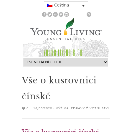
Čeština
YOUNG LIVING BLOG
Vše o kustovnici
čínské
0
18/05/2020 -
VÝŽIVA
,
ZDRAVÝ ŽIVOTNÍ STYL
Vše o kustovnici čínské