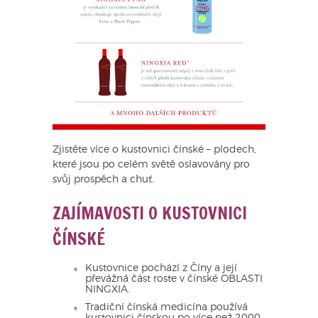
Zjistěte více o kustovnici čínské – plodech,
které jsou po celém světě oslavovány pro
svůj prospěch a chuť.
ZAJÍMAVOSTI O KUSTOVNICI
ČÍNSKÉ
Kustovnice pochází z Číny a její
převážná část roste v čínské OBLASTI
NINGXIA.
Tradiční čínská medicína používá
kustovnici čínskou po více než 2000