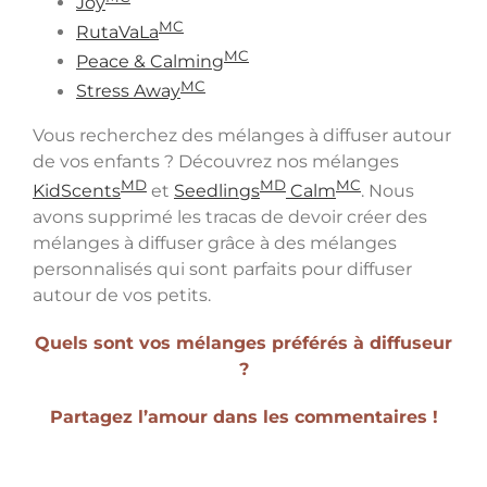
Joy
MC
RutaVaLa
MC
Peace & Calming
M
C
Stress Away
Vous recherchez des mélanges à diffuser autour
de vos enfants ? Découvrez nos mélanges
MD
MD
MC
KidScents
et
Seedlings
Calm
. Nous
avons supprimé les tracas de devoir créer des
mélanges à diffuser grâce à des mélanges
personnalisés qui sont parfaits pour diffuser
autour de vos petits.
Quels sont vos mélanges préférés à diffuseur
?
Partagez l’amour dans les commentaires !