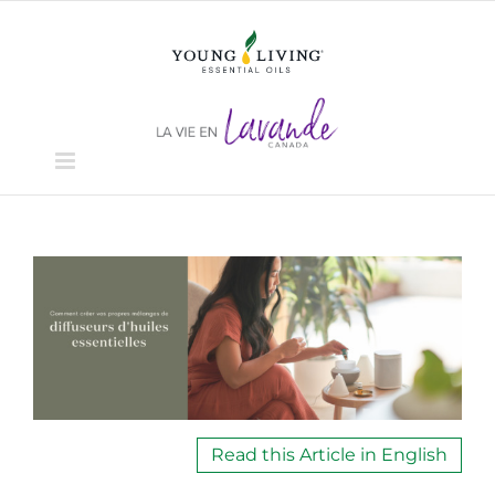
Skip
to
content
View
Larger
Image
Read this Article in English