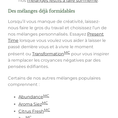
nos
mélanges festifs à faire soi-même
.
Des mélanges déjà formidables
Lorsqu’il vous manque de créativité, laissez-
nous faire le gros du travail et choisissez l’un de
nos mélanges personnalisés. Essayez
Present
Time
lorsque vous voulez vous aider à laisser le
passé derrière vous et à vivre le moment
MC
présent ou
Transformation
pour vous inspirer
à remplacer les croyances négatives par des
pensées édifiantes.
Certains de nos autres mélanges populaires
comprennent :
M
C
Abundance
MC
Aroma Siez
MC
Citrus Fresh
MC