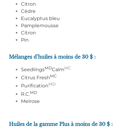
Citron
Cèdre
Eucalyptus bleu
Pamplemousse
Citron
Pin
Mélanges d’huiles à moins de 30 $ :
MD
MC
Seedlings
Calm
MC
Citrus Fresh
MD
Purification
MD
R.C.
Melrose
Huiles de la gamme Plus à moins de 30 $ :