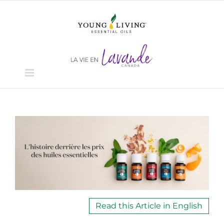
Skip
to
content
View
Larger
Image
Read this Article in English