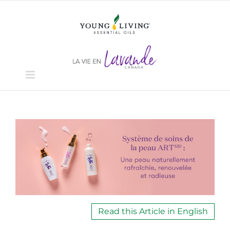
Skip
to
content
View
Larger
Image
Read this Article in English