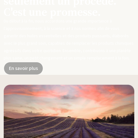
seulement un procédé.
C'est une promesse.
Du début à la fin, nous accordons une grande importance à
l'approvisionnement, à la science et à nos normes afin de vous
garantir des huiles essentielles et des produits puissants, élaborés
avec le plus grand soin, capables de remplacer les produits chimiques
agressifs dans votre quotidien. Ensemble, contribuons à une planète
plus saine, un petit changement et un simple remplacement à la fois.
En savoir plus