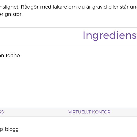
nslighet. Rådgör med läkare om du är gravid eller står un
er gnistor.
Ingrediens
ån Idaho
SS
VIRTUELLT KONTOR
gs blogg