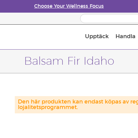
Choose Your Wellness Focus
Upptäck
Handla
Doftspridare till eteriska oljor
Balsam Fir Idaho
Den här produkten kan endast köpas av regi
lojalitetsprogrammet.