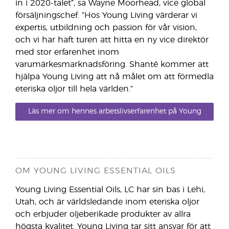
in i 2020-talet”, sa Wayne Moorhead, vice global
försäljningschef. ”Hos Young Living värderar vi
expertis, utbildning och passion för vår vision,
och vi har haft turen att hitta en ny vice direktör
med stor erfarenhet inom
varumärkesmarknadsföring. Shanté kommer att
hjälpa Young Living att nå målet om att förmedla
eteriska oljor till hela världen.”
Läs mer om hennes arbetslivserfarenhet på Young
Livings hemsida, på sidan om den globala
ledningsgruppen.
OM YOUNG LIVING ESSENTIAL OILS
Young Living Essential Oils, LC har sin bas i Lehi,
Utah, och är världsledande inom eteriska oljor
och erbjuder oljeberikade produkter av allra
högsta kvalitet. Young Living tar sitt ansvar för att