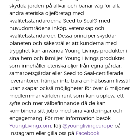
skydda jorden på allvar och banar väg för alla
andra eteriska oljeföretag med
kvalitetsstandarderna Seed to Seal® med
huvudområdena inköp, vetenskap och
kvalitetsstandarder. Dessa principer skyddar
planeten och säkerställer att kunderna med
trygghet kan använda Young Livings produkter i
sina hem och familjer. Young Livings produkter,
som innehåller eteriska oljor från egna gårdar,
samarbetsgårdar eller Seed to Seal-certifierade
leverantörer, främjar inte bara en hälsosam livsstil
utan skapar också möjligheter för över 6 miljoner
medlemmar världen runt som kan uppleva ett
syfte och mer välbefinnande då de kan
kombinera sitt jobb med sina värderingar och
engagemang. För mer information besök
YoungLiving.com
, följ
@younglivingeurope
på
Instagram eller gilla oss på
Facebook
.