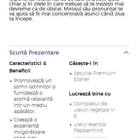
chiar și în zilele în care trebuie să te trezești mai
devreme ca de obicei. Mirosul său pronunțat te
va ajuta să fii mai concentrat/ă atunci când ziua
ta începe.
Scurtă Prezentare
Caracteristici &
Găsește-l în
Beneficii
Seturile Premium
Starter
Promovează un
somn odihnitor și
furnizează o
Lucrează bine cu
aromă relaxantă
Complexul de
într-un mediu
uleiuri vegetale V-
apăsător.
6
Creează o
Uleiul esențial
experiență
Peppermint
învigorătoare