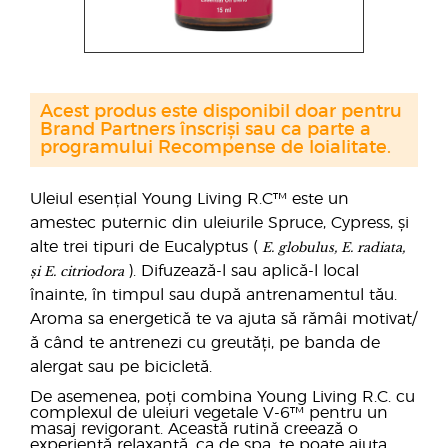
Acest produs este disponibil doar pentru
Brand Partners înscriși sau ca parte a
programului Recompense de loialitate.
Uleiul esențial Young Living R.C™ este un
amestec puternic din uleiurile Spruce, Cypress, și
E. globulus, E. radiata,
alte trei tipuri de Eucalyptus (
și E. citriodora
). Difuzează-l sau aplică-l local
înainte, în timpul sau după antrenamentul tău.
Aroma sa energetică te va ajuta să rămâi motivat/
ă când te antrenezi cu greutăți, pe banda de
alergat sau pe bicicletă.
De asemenea, poți combina Young Living R.C. cu
complexul de uleiuri vegetale V-6™ pentru un
masaj revigorant. Această rutină creează o
experiență relaxantă, ca de spa, te poate ajuta