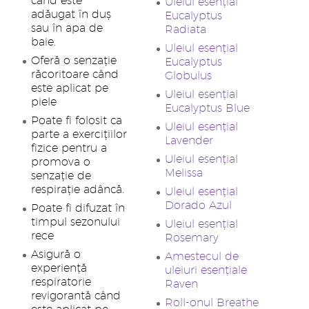
când este
Uleiul esențial
adăugat în duș
Eucalyptus
sau în apa de
Radiata
baie.
Uleiul esențial
Oferă o senzație
Eucalyptus
răcoritoare când
Globulus
este aplicat pe
Uleiul esențial
piele
Eucalyptus Blue
Poate fi folosit ca
Uleiul esențial
parte a exercițiilor
Lavender
fizice pentru a
Uleiul esențial
promova o
Melissa
senzație de
respirație adâncă.
Uleiul esențial
Dorado Azul
Poate fi difuzat în
timpul sezonului
Uleiul esențial
rece
Rosemary
Asigură o
Amestecul de
experiență
uleiuri esențiale
respiratorie
Raven
revigorantă când
Roll-onul Breathe