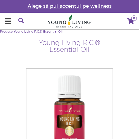
Alege să pui accentul pe wellness
0
Produse
Young Living R.C.® Essential Oil
Young Living R.C.®
Essential Oil