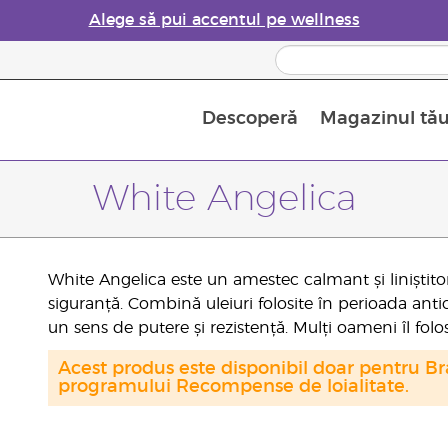
Alege să pui accentul pe wellness
Descoperă
Magazinul tă
Siguranța Utilizării Uleiurilor Esențiale
Ghid pentru aromatizatoarele de uleiuri esențiale
Ultima șansă: 50% reducere la produse de îngrijire a pielii
Află mai multe despre
Ghidul sup
Cum se folosesc uleiur
White Angelica
White Angelica este un amestec calmant și liniștit
siguranță. Combină uleiuri folosite în perioada ant
un sens de putere și rezistență. Mulți oameni îl folo
Acest produs este disponibil doar pentru Bra
programului Recompense de loialitate.