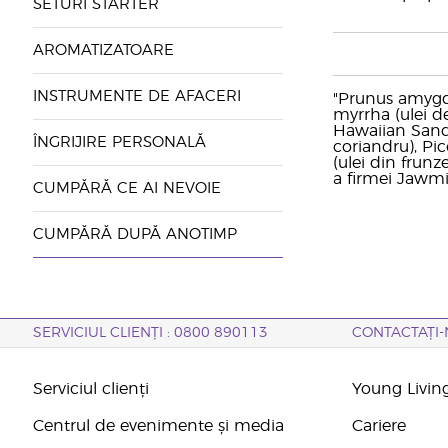
SETURI STARTER
AROMATIZATOARE
INSTRUMENTE DE AFACERI
"Prunus amygda
myrrha (ulei d
Hawaiian Sanda
ÎNGRIJIRE PERSONALĂ
coriandru), Pic
(ulei din frun
a firmei Jawmi
CUMPĂRĂ CE AI NEVOIE
CUMPĂRĂ DUPĂ ANOTIMP
SERVICIUL CLIENȚI : 0800 890113
CONTACTAȚI-
Serviciul clienți
Young Livin
Centrul de evenimente și media
Cariere