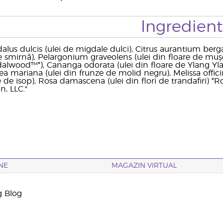
Ingredien
lus dulcis (ulei de migdale dulci), Citrus aurantium be
e smirnă), Pelargonium graveolens (ulei din floare de mu
lwood™*), Cananga odorata (ulei din floare de Ylang Yla
ea mariana (ulei din frunze de molid negru), Melissa officin
ze de isop), Rosa damascena (ulei din flori de trandafiri)
n, LLC."
NE
MAGAZIN VIRTUAL
g Blog