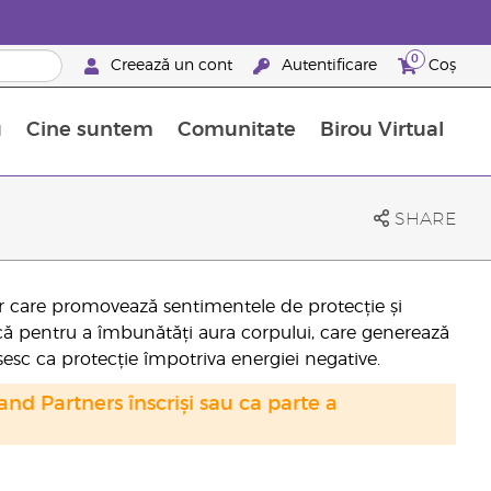
0
Creează un cont
Autentificare
Coș
u
Cine suntem
Comunitate
Birou Virtual
 nutrienți
limentelor alimentare Young Living
ile esențiale
Avansări la niveluri ierarhice superioare
Evenimente de recunoaștere
Avantajele unui Brand Partner Young Living
SHARE
or care promovează sentimentele de protecție și
ică pentru a îmbunătăți aura corpului, care generează
sesc ca protecție împotriva energiei negative.
nd Partners înscriși sau ca parte a