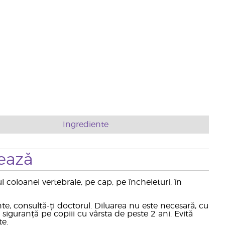
Ingrediente
ează
l coloanei vertebrale, pe cap, pe încheieturi, în
nte, consultă-ți doctorul. Diluarea nu este necesară, cu
n siguranță pe copiii cu vârsta de peste 2 ani. Evită
te.