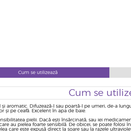
Cum se utilizează
Cum se utiliz
 și aromatic. Difuzează-l sau poartă-l pe umeri, de-a lungu
or și pe ceafă. Excelent în apa de baie.
sibilitatea pielii. Dacă ești însărcinată, sau iei medicame
care au pielea foarte sensibilă. De obicei, se poate folosi î
elea care este expusă direct la soare sau la razele ultraviole