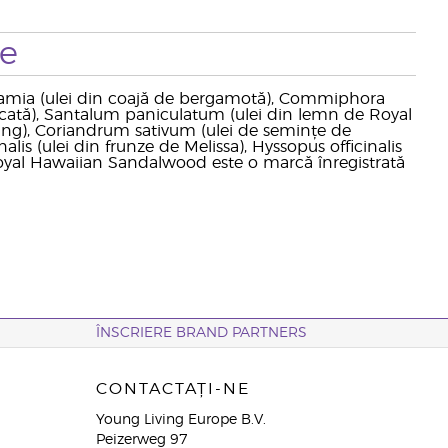
te
rgamia (ulei din coajă de bergamotă), Commiphora
șcată), Santalum paniculatum (ulei din lemn de Royal
ng), Coriandrum sativum (ulei de semințe de
alis (ulei din frunze de Melissa), Hyssopus officinalis
 *Royal Hawaiian Sandalwood este o marcă înregistrată
ÎNSCRIERE BRAND PARTNERS
CONTACTAȚI-NE
Young Living Europe B.V.
Peizerweg 97