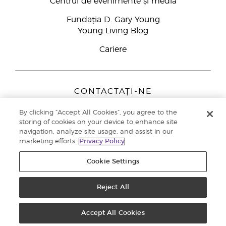
Centrul de evenimente și media
Fundația D. Gary Young
Young Living Blog
Cariere
CONTACTAȚI-NE
Young Living Europe B.V.
By clicking “Accept All Cookies”, you agree to the
Peizerweg 97
storing of cookies on your device to enhance site
9727 AJ Groningen
navigation, analyze site usage, and assist in our
Netherlands
marketing efforts.
Privacy Policy
Înscriere Brand Partners
0800 890113
Cookie Settings
Drepturi de autor © 2021 Young Living Essential Oils. Toate drepturile
rezervate. |
Politica de confidențialitate
Reject All
Accept All Cookies