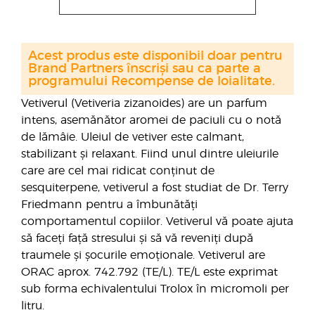
Acest produs este disponibil doar pentru
Brand Partners înscriși sau ca parte a
programului Recompense de loialitate.
Vetiverul (Vetiveria zizanoides) are un parfum
intens, asemănător aromei de paciuli cu o notă
de lămâie. Uleiul de vetiver este calmant,
stabilizant și relaxant. Fiind unul dintre uleiurile
care are cel mai ridicat conținut de
sesquiterpene, vetiverul a fost studiat de Dr. Terry
Friedmann pentru a îmbunătăți
comportamentul copiilor. Vetiverul vă poate ajuta
să faceți față stresului și să vă reveniți după
traumele și șocurile emoționale. Vetiverul are
ORAC aprox. 742.792 (TE/L). TE/L este exprimat
sub forma echivalentului Trolox în micromoli per
litru.