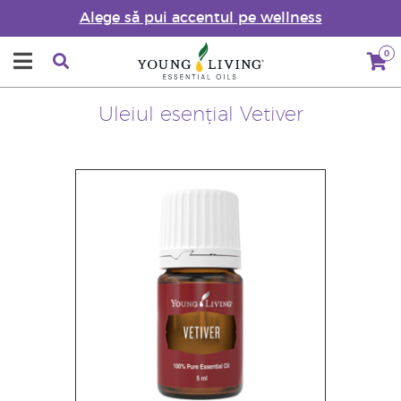
Alege să pui accentul pe wellness
0
Uleiul esențial Vetiver