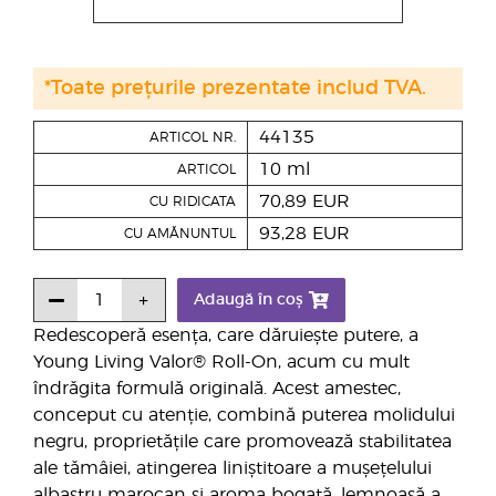
*Toate prețurile prezentate includ TVA.
44135
ARTICOL NR.
10 ml
ARTICOL
70,89 EUR
CU RIDICATA
93,28 EUR
CU AMĂNUNTUL
Adaugă în coș
Redescoperă esența, care dăruiește putere, a
Young Living Valor® Roll-On, acum cu mult
îndrăgita formulă originală. Acest amestec,
conceput cu atenție, combină puterea molidului
negru, proprietățile care promovează stabilitatea
ale tămâiei, atingerea liniștitoare a mușețelului
albastru marocan și aroma bogată, lemnoasă a