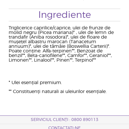
Ingrediente
Triglicerice caprilice/caprice, ulei de frunze de
molid negru (Picea mariana)* , ulei de lemn de
trandafir (Aniba rosodora)*, ulei de floare de
mușețel albastru marocan (Tanacetum
annuum)*, ulei de tămâie (Boswellia Carterii)*.
Poate conține: Alfa-terpinen**, Benzoat de
benzil**, Beta-cariofilene**, Camfor**, Geraniol**,
Limonen**, Linalool**, Pinen**, Terpinol**
* Ulei esențial premium.
** Constituenți naturali ai uleiurilor esențiale.
SERVICIUL CLIENȚI : 0800 890113
CONTACTAȚI-NE