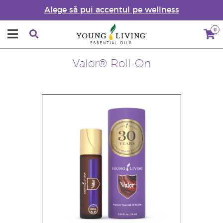
Alege să pui accentul pe wellness
0
Valor® Roll-On