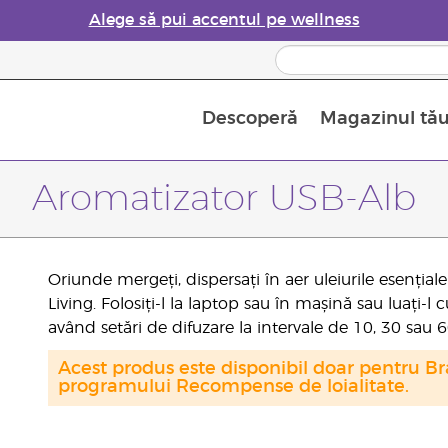
Alege să pui accentul pe wellness
Descoperă
Magazinul tă
Siguranța Utilizării Uleiurilor Esențiale
Ghid pentru aromatizatoarele de uleiuri esențiale
Ultima șansă: 50% reducere la produse de îngrijire a pielii
Află mai multe despre
Ghidul sup
Cum se folosesc uleiur
Aromatizator USB-Alb
Oriunde mergeți, dispersați în aer uleiurile esenția
Living. Folosiți-l la laptop sau în mașină sau luați-l 
având setări de difuzare la intervale de 10, 30 sau 
Acest produs este disponibil doar pentru Bra
programului Recompense de loialitate.