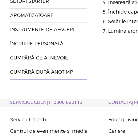
SETURI STARTER
4. Inserează sti
5. Închide cap
AROMATIZATOARE
6. Setările int
INSTRUMENTE DE AFACERI
7. Lumina arom
ÎNGRIJIRE PERSONALĂ
CUMPĂRĂ CE AI NEVOIE
CUMPĂRĂ DUPĂ ANOTIMP
SERVICIUL CLIENȚI : 0800 890113
CONTACTAȚI-
Serviciul clienți
Young Livin
Centrul de evenimente și media
Cariere