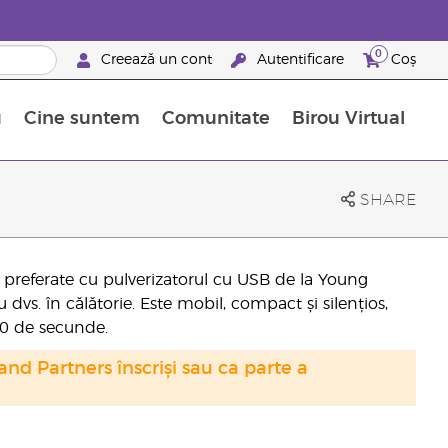
0
Creează un cont
Autentificare
Coș
u
Cine suntem
Comunitate
Birou Virtual
 nutrienți
limentelor alimentare Young Living
ile esențiale
Avansări la niveluri ierarhice superioare
Evenimente de recunoaștere
Avantajele unui Brand Partner Young Living
SHARE
le preferate cu pulverizatorul cu USB de la Young
cu dvs. în călătorie. Este mobil, compact și silențios,
60 de secunde.
nd Partners înscriși sau ca parte a