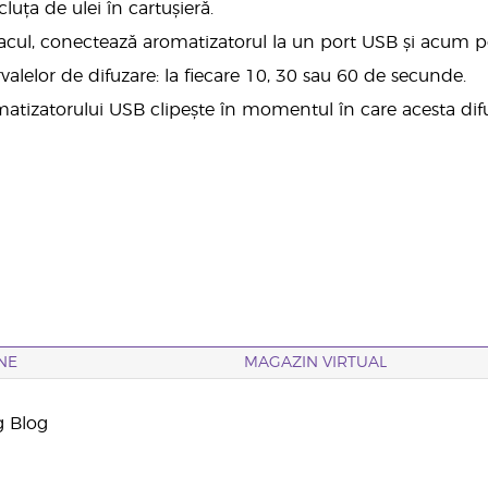
cluța de ulei în cartușieră.
acul, conectează aromatizatorul la un port USB și acum poa
ervalelor de difuzare: la fiecare 10, 30 sau 60 de secunde.
atizatorului USB clipește în momentul în care acesta dif
NE
MAGAZIN VIRTUAL
g Blog