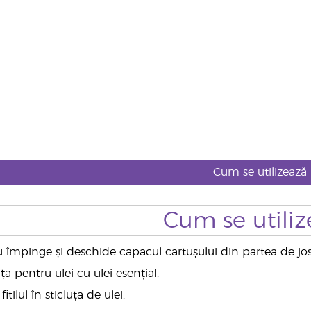
Cum se utilizează
Cum se utiliz
u împinge și deschide capacul cartușului din partea de jos 
ța pentru ulei cu ulei esențial.
itilul în sticluța de ulei.