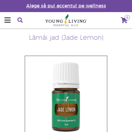
Alege să pui accentul pe wellness
0
Lămâi jad (Jade Lemon)