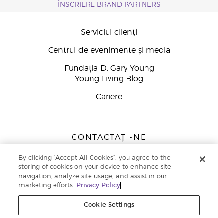
ÎNSCRIERE BRAND PARTNERS
Serviciul clienți
Centrul de evenimente și media
Fundația D. Gary Young
Young Living Blog
Cariere
CONTACTAȚI-NE
Young Living Europe B.V.
By clicking “Accept All Cookies”, you agree to the
Peizerweg 97
storing of cookies on your device to enhance site
9727 AJ Groningen
navigation, analyze site usage, and assist in our
Netherlands
marketing efforts.
Privacy Policy
Înscriere Brand Partners
0800 890113
Cookie Settings