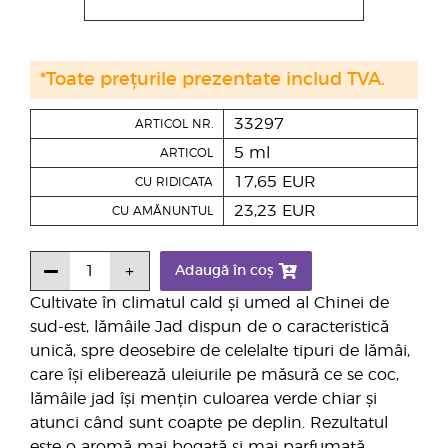
*Toate prețurile prezentate includ TVA.
33297
ARTICOL NR.
5 ml
ARTICOL
17,65 EUR
CU RIDICATA
23,23 EUR
CU AMĂNUNTUL
Adaugă în coș
Cultivate în climatul cald și umed al Chinei de
sud-est, lămâile Jad dispun de o caracteristică
unică, spre deosebire de celelalte tipuri de lămâi,
care își eliberează uleiurile pe măsură ce se coc,
lămâile jad își mențin culoarea verde chiar și
atunci când sunt coapte pe deplin. Rezultatul
este o aromă mai bogată și mai parfumată,