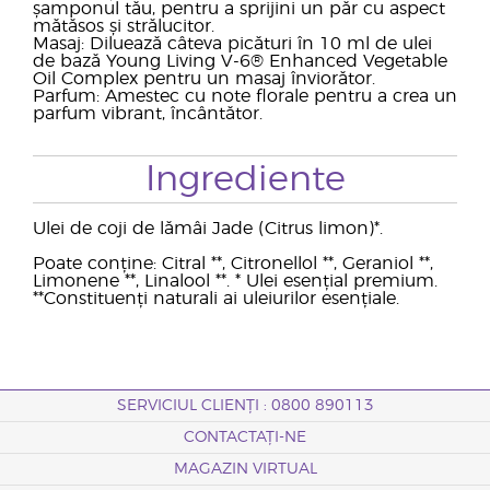
șamponul tău, pentru a sprijini un păr cu aspect
mătăsos și strălucitor.
Masaj: Diluează câteva picături în 10 ml de ulei
de bază Young Living V-6® Enhanced Vegetable
Oil Complex pentru un masaj înviorător.
Parfum: Amestec cu note florale pentru a crea un
parfum vibrant, încântător.
Ingrediente
Ulei de coji de lămâi Jade (Citrus limon)*.
Poate conține: Citral **, Citronellol **, Geraniol **,
Limonene **, Linalool **. * Ulei esențial premium.
**Constituenți naturali ai uleiurilor esențiale.
SERVICIUL CLIENȚI : 0800 890113
CONTACTAȚI-NE
MAGAZIN VIRTUAL