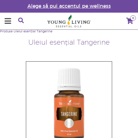
Alege să pui accentul pe wellness
0
Produse
Uleiul esențial Tangerine
Uleiul esențial Tangerine