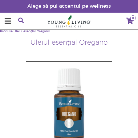
Alege să pui accentul pe wellness
0
Produse
Uleiul esențial Oregano
Uleiul esențial Oregano