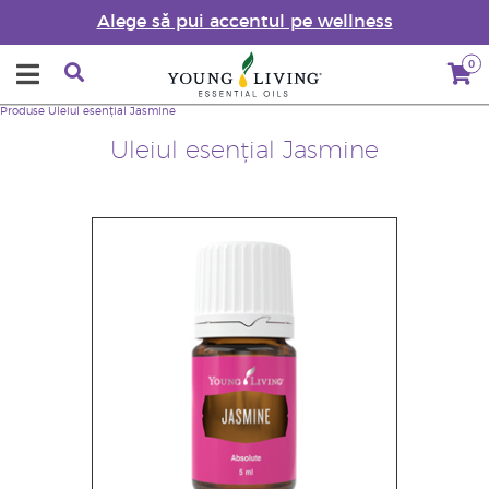
Alege să pui accentul pe wellness
0
Produse
Uleiul esențial Jasmine
Uleiul esențial Jasmine