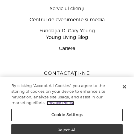
Serviciul clienți
Centrul de evenimente și media
Fundația D. Gary Young
Young Living Blog
Cariere
CONTACTAȚI-NE
Young Living Europe B.V.
By clicking “Accept All Cookies”, you agree to the
Peizerweg 97
storing of cookies on your device to enhance site
9727 AJ Groningen
navigation, analyze site usage, and assist in our
Netherlands
marketing efforts.
Privacy Policy
Înscriere Brand Partners
0800 890113
Cookie Settings
Drepturi de autor © 2021 Young Living Essential Oils. Toate drepturile
rezervate. |
Politica de confidențialitate
Reject All