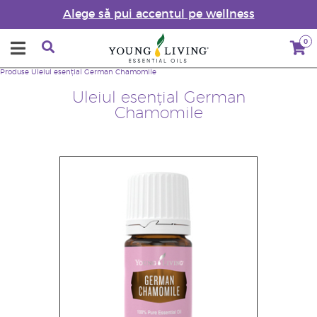
Alege să pui accentul pe wellness
0
Produse
Uleiul esențial German Chamomile
Uleiul esențial German
Chamomile