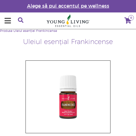
Alege să pui accentul pe wellness
0
Produse
Uleiul esențial Frankincense
Uleiul esențial Frankincense