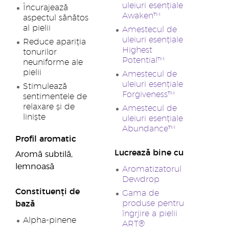
uleiuri esențiale
Încurajează
Awaken™
aspectul sănătos
al pielii
Amestecul de
uleiuri esențiale
Reduce apariția
Highest
tonurilor
Potential™
neuniforme ale
pielii
Amestecul de
uleiuri esențiale
Stimulează
Forgiveness™
sentimentele de
relaxare și de
Amestecul de
liniște
uleiuri esențiale
Abundance™
Profil aromatic
Lucrează bine cu
Aromă subtilă,
lemnoasă
Aromatizatorul
Dewdrop
Constituenți de
Gama de
produse pentru
bază
îngrjire a pielii
Alpha-pinene
ART®