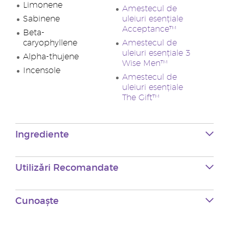
Limonene
Amestecul de
Sabinene
uleiuri esențiale
Acceptance™
Beta-
caryophyllene
Amestecul de
uleiuri esențiale 3
Alpha-thujene
Wise Men™
Incensole
Amestecul de
uleiuri esențiale
The Gift™
Ingrediente
Utilizări Recomandate
Cunoaște