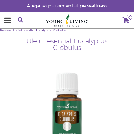
Alege să pui accentul pe wellness
0
Produse
Uleiul esențial Eucalyptus Globulus
Uleiul esențial Eucalyptus
Globulus