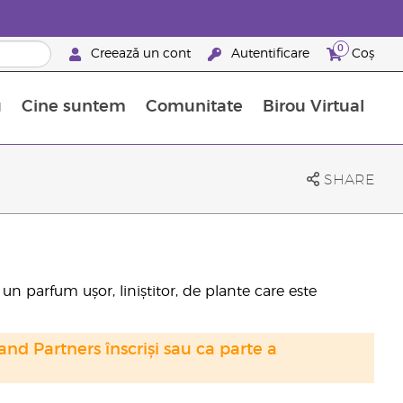
0
Creează un cont
Autentificare
Coș
u
Cine suntem
Comunitate
Birou Virtual
 nutrienți
limentelor alimentare Young Living
ile esențiale
Avansări la niveluri ierarhice superioare
Evenimente de recunoaștere
Avantajele unui Brand Partner Young Living
SHARE
e un parfum ușor, liniștitor, de plante care este
nd Partners înscriși sau ca parte a