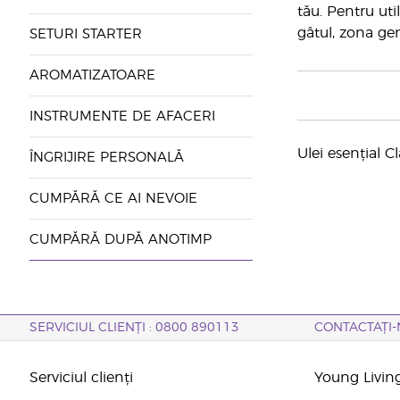
tău. Pentru uti
gâtul, zona gen
SETURI STARTER
AROMATIZATOARE
INSTRUMENTE DE AFACERI
Ulei esențial C
ÎNGRIJIRE PERSONALĂ
CUMPĂRĂ CE AI NEVOIE
CUMPĂRĂ DUPĂ ANOTIMP
SERVICIUL CLIENȚI : 0800 890113
CONTACTAȚI-
Serviciul clienți
Young Livin