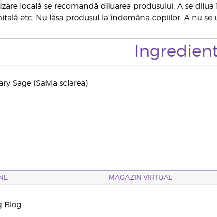
lizare locală se recomandă diluarea produsului. A se dilua 
itală etc. Nu lăsa produsul la îndemâna copiilor. A nu se uti
Ingredien
lary Sage (Salvia sclarea)
NE
MAGAZIN VIRTUAL
g Blog