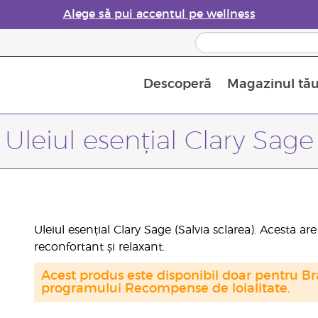
Alege să pui accentul pe wellness
Descoperă
Magazinul tă
Siguranța Utilizării Uleiurilor Esențiale
Ghid pentru aromatizatoarele de uleiuri esențiale
Ultima șansă: 50% reducere la produse de îngrijire a pielii
Află mai multe despre
Ghidul sup
Cum se folosesc uleiur
Uleiul esențial Clary Sage
Uleiul esențial Clary Sage (Salvia sclarea). Acesta ar
reconfortant și relaxant.
Acest produs este disponibil doar pentru Bra
programului Recompense de loialitate.