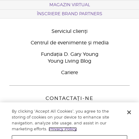
MAGAZIN VIRTUAL
ÎNSCRIERE BRAND PARTNERS
Serviciul clienți
Centrul de evenimente și media
Fundația D. Gary Young
Young Living Blog
Cariere
CONTACTAȚI-NE
Young Living Europe B.V.
By clicking “Accept All Cookies”, you agree to the
Peizerweg 97
storing of cookies on your device to enhance site
9727 AJ Groningen
navigation, analyze site usage, and assist in our
Netherlands
marketing efforts.
Privacy Policy
Înscriere Brand Partners
0800 890113