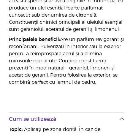
această specie și-ar avea originile în Indonezia; ea
produce un ulei esențial foarte parfumat
cunoscut sub denumirea de citronelă.
Constituenții chimici principali ai uleiului esențial
sunt geraniolul, acetatul de geranil și limonenul.
Principalele beneficii:
Are un parfum revigorant și
reconfortant. Pulverizați în interior sau la exterior
pentru a reîmprospăta aerul și a elimina
mirosurile neplăcute. Conține constituenți
prezenți în mod natural - geraniol, limonen și
acetat de geranil. Pentru folosirea la exterior, se
combină perfect cu lemnul de cedru.
Cum se utilizează
Topic:
Aplicaţi pe zona dorită. În caz de