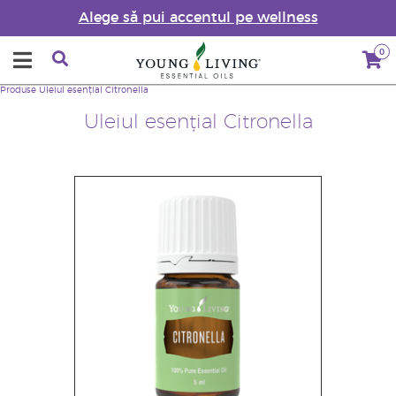
Alege să pui accentul pe wellness
0
Produse
Uleiul esențial Citronella
Uleiul esențial Citronella