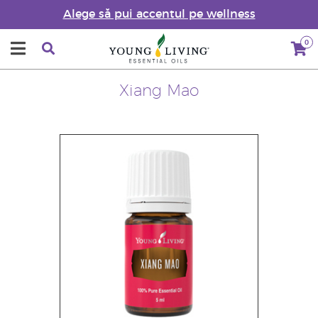
Alege să pui accentul pe wellness
0
Xiang Mao