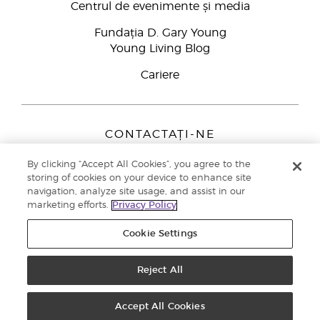
Centrul de evenimente și media
Fundația D. Gary Young
Young Living Blog
Cariere
CONTACTAȚI-NE
Young Living Europe B.V.
By clicking “Accept All Cookies”, you agree to the
Peizerweg 97
storing of cookies on your device to enhance site
9727 AJ Groningen
navigation, analyze site usage, and assist in our
Netherlands
marketing efforts.
Privacy Policy
Înscriere Brand Partners
0800 890113
Cookie Settings
Drepturi de autor © 2021 Young Living Essential Oils. Toate drepturile
rezervate. |
Politica de confidențialitate
Reject All
Accept All Cookies