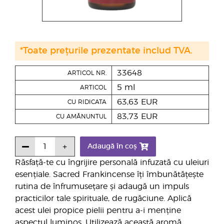
*Toate prețurile prezentate includ TVA.
33648
ARTICOL NR.
5 ml
ARTICOL
63,63 EUR
CU RIDICATA
83,73 EUR
CU AMĂNUNTUL
Adaugă în coș
Răsfață-te cu îngrijire personală infuzată cu uleiuri
esențiale. Sacred Frankincense îți îmbunătățește
rutina de înfrumusețare și adaugă un impuls
practicilor tale spirituale, de rugăciune. Aplică
acest ulei propice pielii pentru a-i menține
aspectul luminos. Utilizează această aromă