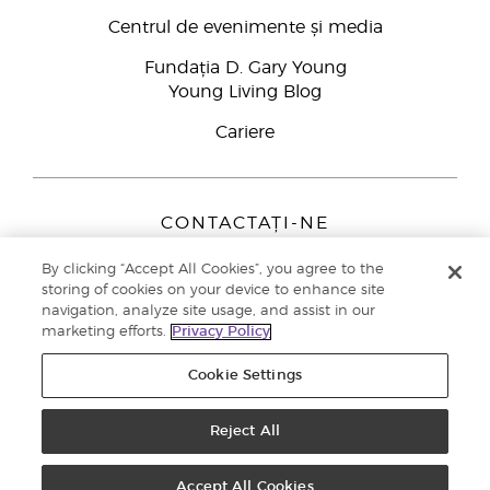
Centrul de evenimente și media
Fundația D. Gary Young
Young Living Blog
Cariere
CONTACTAȚI-NE
Young Living Europe B.V.
By clicking “Accept All Cookies”, you agree to the
Peizerweg 97
storing of cookies on your device to enhance site
9727 AJ Groningen
navigation, analyze site usage, and assist in our
Netherlands
marketing efforts.
Privacy Policy
Înscriere Brand Partners
0800 890113
Cookie Settings
Drepturi de autor © 2021 Young Living Essential Oils. Toate drepturile
rezervate. |
Politica de confidențialitate
Reject All
Accept All Cookies