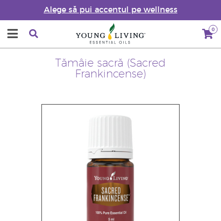
Alege să pui accentul pe wellness
0
Tămâie sacră (Sacred
Frankincense)