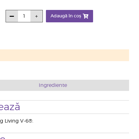
Adaugă în coș
Ingrediente
ează
ng Living V-6®.