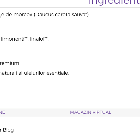
Ingredien
țe de morcov (Daucus carota sativa*).
limonenă**, linalol**.
 premium.
aturali ai uleiurilor esențiale.
NE
MAGAZIN VIRTUAL
g Blog