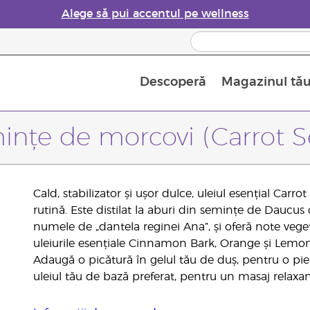
Alege să pui accentul pe wellness
Descoperă
Magazinul tă
Siguranța Utilizării Uleiurilor Esențiale
Ghid pentru aromatizatoarele de uleiuri esențiale
Ultima șansă: 50% reducere la produse de îngrijire a pielii
Află mai multe despre
Ghidul sup
Cum se folosesc uleiur
ințe de morcovi (Carrot S
Cald, stabilizator și ușor dulce, uleiul esențial Carr
rutină. Este distilat la aburi din semințe de Daucus
numele de „dantela reginei Ana”, și oferă note vege
uleiurile esențiale Cinnamon Bark, Orange și Lemo
Adaugă o picătură în gelul tău de duș, pentru o piele
uleiul tău de bază preferat, pentru un masaj relaxan