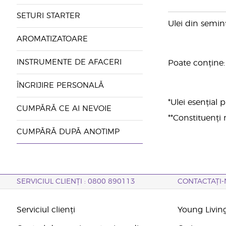
SETURI STARTER
Ulei din semin
AROMATIZATOARE
INSTRUMENTE DE AFACERI
Poate conține: 
ÎNGRIJIRE PERSONALĂ
*Ulei esențial
CUMPĂRĂ CE AI NEVOIE
**Constituenți n
CUMPĂRĂ DUPĂ ANOTIMP
SERVICIUL CLIENȚI : 0800 890113
CONTACTAȚI-
Serviciul clienți
Young Livin