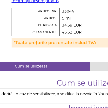
Informații despre produs
33044
ARTICOL NR.
5 ml
ARTICOL
34,59 EUR
CU RIDICATA
45,52 EUR
CU AMĂNUNTUL
*Toate prețurile prezentate includ TVA.
Cum se utilizează
Cum se utiliz
dorită. În caz de sensibilitate, a se dilua la nevoie în You