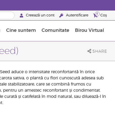
0
Creează un cont
Autentificare
Coș
u
Cine suntem
Comunitate
Birou Virtual
 nutrienți
limentelor alimentare Young Living
ile esențiale
Avansări la niveluri ierarhice superioare
Evenimente de recunoaștere
Avantajele unui Brand Partner Young Living
eed)
SHARE
ot Seed aduce o intensitate reconfortantă în orice
 carota sativa, o plantă cu flori cunoscută adesea sub
tale stabilizatoare, care se combină frumos cu
n, pentru un amestec reconfortant și condimentat.
 curată și catifelată în mod natural, sau diluează-l în
t.