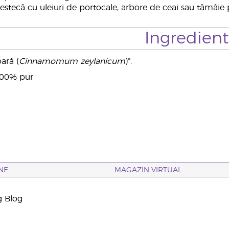
tecă cu uleiuri de portocale, arbore de ceai sau tămâie p
Ingredien
oară (
Cinnamomum zeylanicum
)*.
 100% pur
NE
MAGAZIN VIRTUAL
g Blog