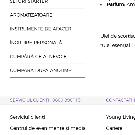
SETURI STARTER
Parfum:
Ames
AROMATIZATOARE
INSTRUMENTE DE AFACERI
Ulei de scorțiș
ÎNGRIJIRE PERSONALĂ
*Ulei esențial
CUMPĂRĂ CE AI NEVOIE
CUMPĂRĂ DUPĂ ANOTIMP
SERVICIUL CLIENȚI : 0800 890113
CONTACTAȚI-
Serviciul clienți
Young Livin
Centrul de evenimente și media
Cariere