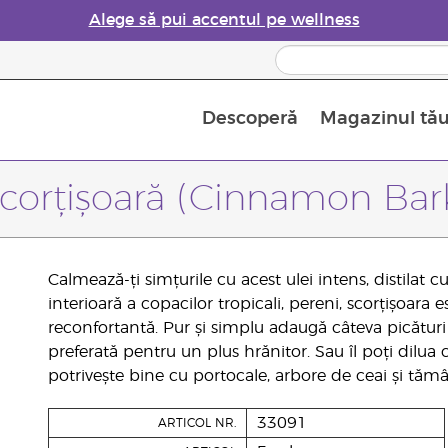
Alege să pui accentul pe wellness
Descoperă
Magazinul tă
Siguranța Utilizării Uleiurilor Esențiale
Ghid pentru aromatizatoarele de uleiuri esențiale
Ultima șansă: 50% reducere la produse de îngrijire a pielii
Află mai multe despre
Ghidul sup
Cum se folosesc uleiur
corțișoară (Cinnamon Bar
Calmează-ți simțurile cu acest ulei intens, distilat 
interioară a copacilor tropicali, pereni, scorțișoara 
reconfortantă. Pur și simplu adaugă câteva picături 
preferată pentru un plus hrănitor. Sau îl poți dilua c
potrivește bine cu portocale, arbore de ceai și tămâ
33091
ARTICOL NR.