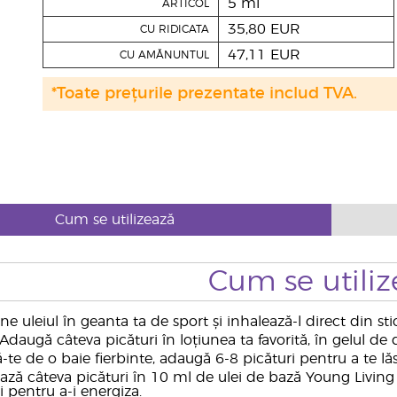
5 ml
ARTICOL
35,80 EUR
CU RIDICATA
47,11 EUR
CU AMĂNUNTUL
*Toate prețurile prezentate includ TVA.
Cum se utilizează
Cum se utiliz
e uleiul în geanta ta de sport și inhalează-l direct din st
Adaugă câteva picături în loțiunea ta favorită, în gelul de 
te de o baie fierbinte, adaugă 6-8 picături pentru a te lăs
ază câteva picături în 10 ml de ulei de bază Young Livi
 pentru a-i energiza.