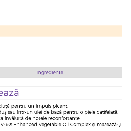
Ingrediente
ează
icluță pentru un impuls picant.
duș sau într-un ulei de bază pentru o piele catifelată.
a învăluită de notele reconfortante.
ng V-6® Enhanced Vegetable Oil Complex și masează-ți