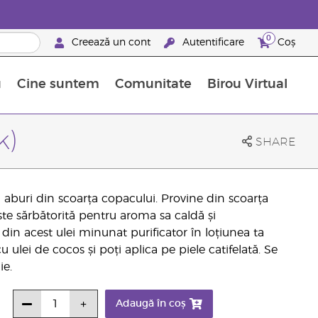
0
Creează un cont
Autentificare
Coș
u
Cine suntem
Comunitate
Birou Virtual
 nutrienți
limentelor alimentare Young Living
ile esențiale
Avansări la niveluri ierarhice superioare
Evenimente de recunoaștere
Avantajele unui Brand Partner Young Living
k)
SHARE
cu aburi din scoarța copacului. Provine din scoarța
este sărbătorită pentru aroma sa caldă și
din acest ulei minunat purificator în loțiunea ta
u ulei de cocos și poți aplica pe piele catifelată. Se
ie.
Adaugă în coș