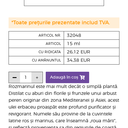
*Toate prețurile prezentate includ TVA.
32048
ARTICOL NR.
15 ml
ARTICOL
26,12 EUR
CU RIDICATA
34,38 EUR
CU AMĂNUNTUL
Adaugă în coș
Rozmarinul este mai mult decât o simplă plantă.
Distilat cu aburi din florile și frunzele unui arbust
peren originar din zona Mediteranei și Asiei, acest
ulei erbaceu proaspăt este profund purificator și
revigorant. Numele său provine de la cuvintele
latine ros și marinus, care înseamnă „roua mării”,
și reflectă proveniența sa din regiunile de coastă