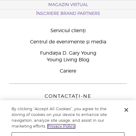
MAGAZIN VIRTUAL
ÎNSCRIERE BRAND PARTNERS
Serviciul clienți
Centrul de evenimente și media
Fundația D. Gary Young
Young Living Blog
Cariere
CONTACTAȚI-NE
Young Living Europe B.V.
By clicking “Accept All Cookies”, you agree to the
Peizerweg 97
storing of cookies on your device to enhance site
9727 AJ Groningen
navigation, analyze site usage, and assist in our
Netherlands
marketing efforts.
Privacy Policy
Înscriere Brand Partners
0800 890113