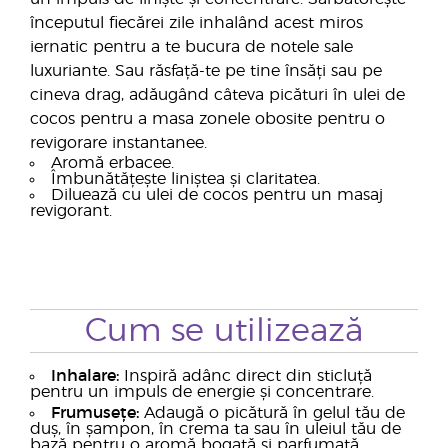
începutul fiecărei zile inhalând acest miros
iernatic pentru a te bucura de notele sale
luxuriante. Sau răsfață-te pe tine însăți sau pe
cineva drag, adăugând câteva picături în ulei de
cocos pentru a masa zonele obosite pentru o
revigorare instantanee.
Aromă erbacee.
Îmbunătățește liniștea și claritatea.
Diluează cu ulei de cocos pentru un masaj
revigorant.
Cum se utilizează
Inhalare:
Inspiră adânc direct din sticluță
pentru un impuls de energie și concentrare.
Frumusețe:
Adaugă o picătură în gelul tău de
duș, în șampon, în crema ta sau în uleiul tău de
bază pentru o aromă bogată și parfumată.