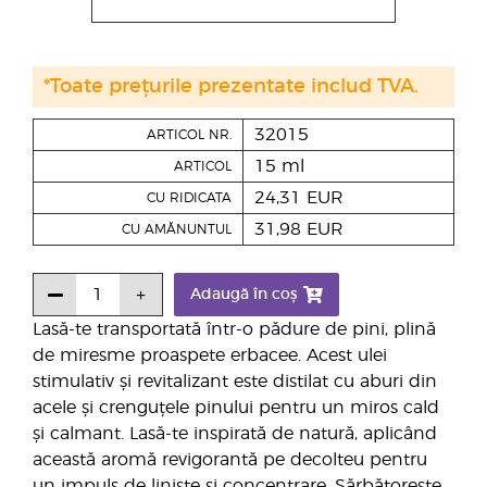
*Toate prețurile prezentate includ TVA.
32015
ARTICOL NR.
15 ml
ARTICOL
24,31 EUR
CU RIDICATA
31,98 EUR
CU AMĂNUNTUL
Adaugă în coș
Lasă-te transportată într-o pădure de pini, plină
de miresme proaspete erbacee. Acest ulei
stimulativ și revitalizant este distilat cu aburi din
acele și crenguțele pinului pentru un miros cald
și calmant. Lasă-te inspirată de natură, aplicând
această aromă revigorantă pe decolteu pentru
un impuls de liniște și concentrare. Sărbătorește