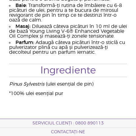
Baie:
Transformă-ți rutina de îmbăiere cu 6-8
picături de ulei, pentru a te bucura de mirosul
revigorant de pin în timp ce te destinzi într-o
oază de calm.
Masaj:
Diluează câteva picături în 10 ml de ulei
de bază Young Living V-6® Enhanced Vegetable
Oil Complex și masează-ți zonele tensionate.
Parfum:
Adaugă câteva picături într-o sticlă cu
pulverizator plină cu apă și pulverizează-ți
decolteul pentru un parfum iernatic.
Ingrediente
Pinus Sylvestris
(ulei esențial de pin)
*100% ulei esențial pur
SERVICIUL CLIENȚI : 0800 890113
CONTACTAȚI-NE