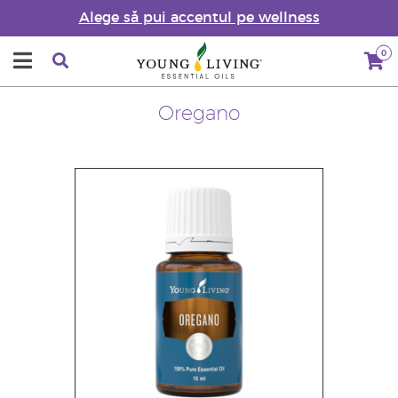
Alege să pui accentul pe wellness
0
Oregano