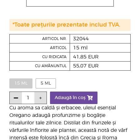
*Toate prețurile prezentate includ TVA.
32044
ARTICOL NR.
15 ml
ARTICOL
41,85 EUR
CU RIDICATA
55,07 EUR
CU AMĂNUNTUL
15 ML
5 ML
Adaugă în coș
Cu aroma sa caldă și erbacee, uleiul esențial
Oregano adaugă profunzime și bogăție
ritualurilor tale zilnice. Distilat din frunzele și
vârfurile înflorite ale plantei, această notă de vârf
intensă este folosită încă din Grecia și Roma