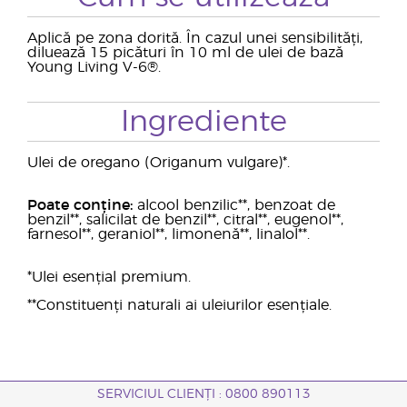
Aplică pe zona dorită. În cazul unei sensibilități,
diluează 15 picături în 10 ml de ulei de bază
Young Living V-6®.
Ingrediente
Ulei de oregano (Origanum vulgare)*.
Poate conține:
alcool benzilic**, benzoat de
benzil**, salicilat de benzil**, citral**, eugenol**,
farnesol**, geraniol**, limonenă**, linalol**.
*Ulei esențial premium.
**Constituenți naturali ai uleiurilor esențiale.
SERVICIUL CLIENȚI : 0800 890113