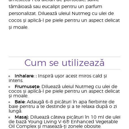
tămâioasă sau eucalipt pentru un parfum
personalizat. Diluează uleiul Nutmeg cu ulei de
cocos și aplică-l pe piele pentru un aspect delicat
și moale.
Cum se utilizează
Inhalare: :
Inspiră ușor acest miros cald și
intens.
Frumusețe:
Diluează uleiul Nutmeg cu ulei de
cocos și aplică-l pe piele pentru un aspect delicat
și moale.
Baie:
Adaugă 6-8 picături în apa fierbinte de
baie pentru a te destinde și a te relaxa după o zi
lungă.
Masaj:
Diluează câteva picături în 10 ml de ulei
de bază Young Living V-6® Enhanced Vegetable
Oil Complex și masează-ți zonele obosite.