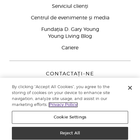
Serviciul clienți
Centrul de evenimente și media
Fundația D. Gary Young
Young Living Blog
Cariere
CONTACTAȚI-NE
Young Living Europe B.V.
By clicking “Accept All Cookies”, you agree to the
Peizerweg 97
storing of cookies on your device to enhance site
9727 AJ Groningen
navigation, analyze site usage, and assist in our
Netherlands
marketing efforts.
Privacy Policy
Înscriere Brand Partners
0800 890113
Cookie Settings
Drepturi de autor © 2021 Young Living Essential Oils. Toate drepturile
rezervate. |
Politica de confidențialitate
Reject All