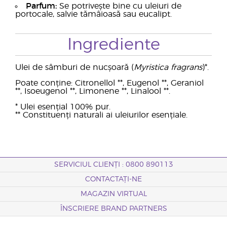
Parfum:
Se potrivește bine cu uleiuri de
portocale, salvie tămâioasă sau eucalipt.
Ingrediente
Ulei de sâmburi de nucșoară (
Myristica fragrans
)*.
Poate conține: Citronellol **, Eugenol **, Geraniol
**, Isoeugenol **, Limonene **, Linalool **.
* Ulei esențial 100% pur.
** Constituenți naturali ai uleiurilor esențiale.
SERVICIUL CLIENȚI : 0800 890113
CONTACTAȚI-NE
MAGAZIN VIRTUAL
ÎNSCRIERE BRAND PARTNERS