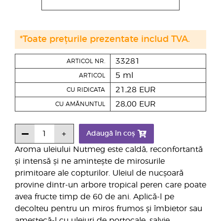
*Toate prețurile prezentate includ TVA.
33281
ARTICOL NR.
5 ml
ARTICOL
21,28 EUR
CU RIDICATA
28,00 EUR
CU AMĂNUNTUL
Adaugă în coș
Aroma uleiului Nutmeg este caldă, reconfortantă
și intensă și ne amintește de mirosurile
primitoare ale copturilor. Uleiul de nucșoară
provine dintr-un arbore tropical peren care poate
avea fructe timp de 60 de ani. Aplică-l pe
decolteu pentru un miros frumos și îmbietor sau
amestecă-l cu uleiuri de portocale, salvie