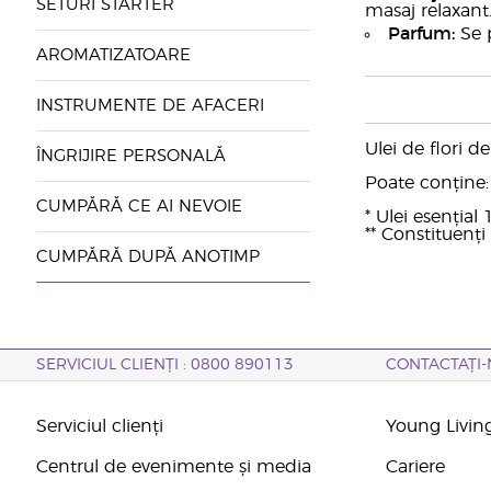
SETURI STARTER
masaj relaxant
Parfum:
Se p
AROMATIZATOARE
INSTRUMENTE DE AFACERI
Ulei de flori 
ÎNGRIJIRE PERSONALĂ
Poate conține: C
CUMPĂRĂ CE AI NEVOIE
* Ulei esențial
** Constituenți 
CUMPĂRĂ DUPĂ ANOTIMP
SERVICIUL CLIENȚI : 0800 890113
CONTACTAȚI-
Serviciul clienți
Young Livin
Centrul de evenimente și media
Cariere