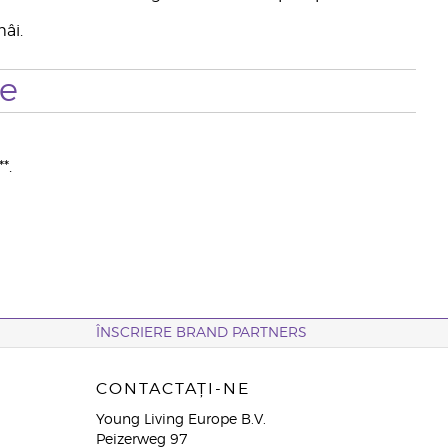
âi.
te
*.
ÎNSCRIERE BRAND PARTNERS
CONTACTAȚI-NE
Young Living Europe B.V.
Peizerweg 97