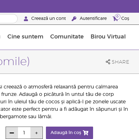
0
Creează un cont
Autentificare
Coș
u
Cine suntem
Comunitate
Birou Virtual
 nutrienți
limentelor alimentare Young Living
ile esențiale
Avansări la niveluri ierarhice superioare
Evenimente de recunoaștere
Avantajele unui Brand Partner Young Living
mile)
SHARE
i creează o atmosferă relaxantă pentru calmarea
i și frunze. Adaugă o picătură în untul tău de corp
ri în uleiul tău de cocos și aplică-l pe zonele uscate
icator este perfect pentru a fi adăugat în săpunuri și în
t, bergamote sau lămâi.
Adaugă în coș