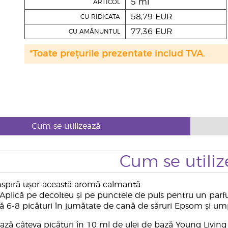
5 ml
ARTICOL
58,79 EUR
CU RIDICATA
77,36 EUR
CU AMĂNUNTUL
*Toate prețurile prezentate includ TVA.
Cum se utilizează
Cum se utiliz
spiră ușor această aromă calmantă.
Aplică pe decolteu și pe punctele de puls pentru un parf
6-8 picături în jumătate de cană de săruri Epsom și ump
ază câteva picături în 10 ml de ulei de bază Young Livi