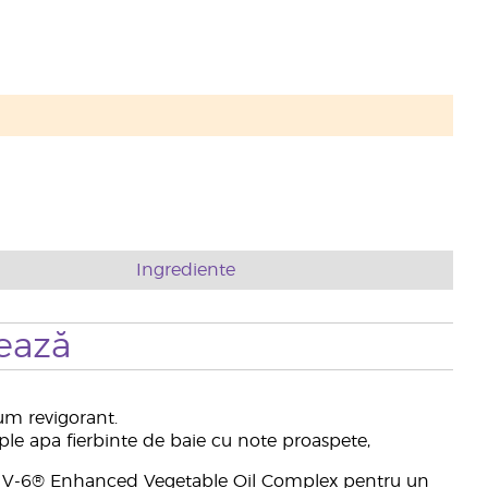
Ingrediente
ează
um revigorant.
le apa fierbinte de baie cu note proaspete,
ng V-6® Enhanced Vegetable Oil Complex pentru un