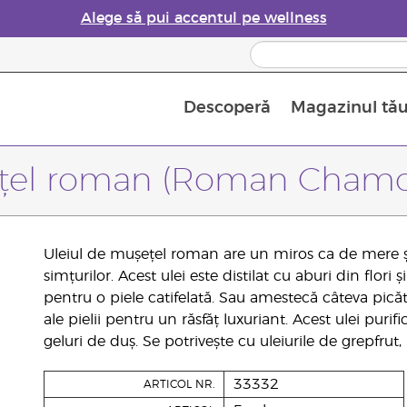
Alege să pui accentul pe wellness
Descoperă
Magazinul tă
Siguranța Utilizării Uleiurilor Esențiale
Ghid pentru aromatizatoarele de uleiuri esențiale
Ultima șansă: 50% reducere la produse de îngrijire a pielii
Află mai multe despre
Ghidul sup
Cum se folosesc uleiur
țel roman (Roman Chamo
Uleiul de mușețel roman are un miros ca de mere ș
simțurilor. Acest ulei este distilat cu aburi din flor
pentru o piele catifelată. Sau amestecă câteva picătu
ale pielii pentru un răsfăț luxuriant. Acest ulei purif
geluri de duș. Se potrivește cu uleiurile de grepfru
33332
ARTICOL NR.