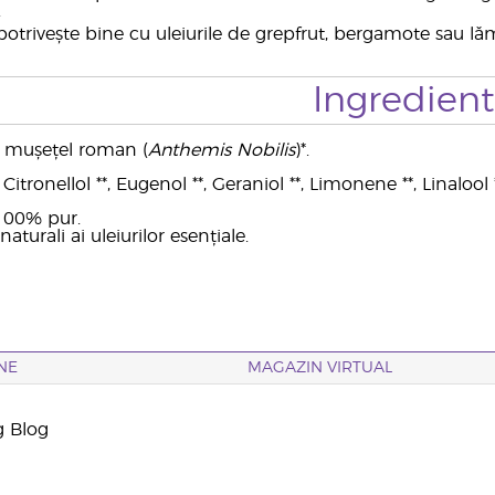
.
otrivește bine cu uleiurile de grepfrut, bergamote sau lăm
Ingredien
de mușețel roman (
Anthemis Nobilis
)*.
itronellol **, Eugenol **, Geraniol **, Limonene **, Linalool *
 100% pur.
naturali ai uleiurilor esențiale.
NE
MAGAZIN VIRTUAL
g Blog