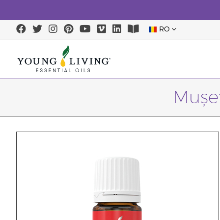
RO
Mușe