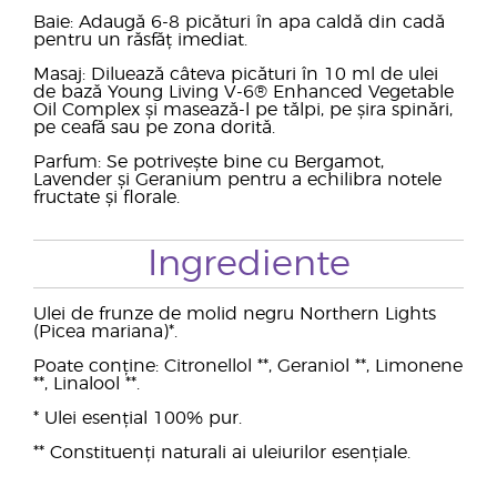
Baie: Adaugă 6-8 picături în apa caldă din cadă
pentru un răsfăț imediat.
Masaj: Diluează câteva picături în 10 ml de ulei
de bază Young Living V-6® Enhanced Vegetable
Oil Complex și masează-l pe tălpi, pe șira spinări,
pe ceafă sau pe zona dorită.
Parfum: Se potrivește bine cu Bergamot,
Lavender și Geranium pentru a echilibra notele
fructate și florale.
Ingrediente
Ulei de frunze de molid negru Northern Lights
(Picea mariana)*.
Poate conține: Citronellol **, Geraniol **, Limonene
**, Linalool **.
* Ulei esențial 100% pur.
** Constituenți naturali ai uleiurilor esențiale.