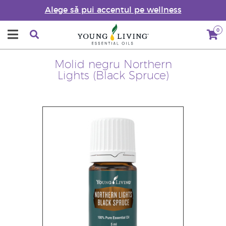
Alege să pui accentul pe wellness
0
Molid negru Northern
Lights (Black Spruce)