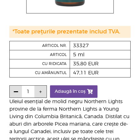
*Toate prețurile prezentate includ TVA.
33327
ARTICOL NR.
5 ml
ARTICOL
35,80 EUR
CU RIDICATA
47,11 EUR
CU AMĂNUNTUL
Adaugă în coș
Uleiul esențial de molid negru Northern Lights
provine de la ferma Northern Lights a Young
Living din Columbia Britanică, Canada. Distilat cu
aburi din arborele Picea mariana, care crește de-
a lungul Canadei, inclusiv pe toate cele trei
teritorii arctice, acest ulei se mândrește cu un