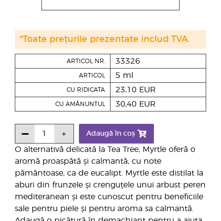
*Toate prețurile prezentate includ TVA.
33326
ARTICOL NR.
5 ml
ARTICOL
23,10 EUR
CU RIDICATA
30,40 EUR
CU AMĂNUNTUL
Adaugă în coș
O alternativă delicată la Tea Tree, Myrtle oferă o
aromă proaspătă și calmantă, cu note
pământoase, ca de eucalipt. Myrtle este distilat la
aburi din frunzele și crenguțele unui arbust peren
mediteranean și este cunoscut pentru beneficiile
sale pentru piele și pentru aroma sa calmantă.
Adaugă o picătură în demachiant pentru a ajuta