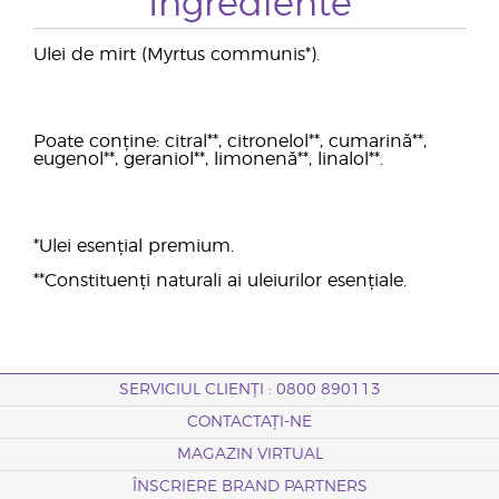
Ingrediente
Ulei de mirt (Myrtus communis*).
Poate conține: citral**, citronelol**, cumarină**,
eugenol**, geraniol**, limonenă**, linalol**.
*Ulei esențial premium.
**Constituenți naturali ai uleiurilor esențiale.
SERVICIUL CLIENȚI : 0800 890113
CONTACTAȚI-NE
MAGAZIN VIRTUAL
ÎNSCRIERE BRAND PARTNERS