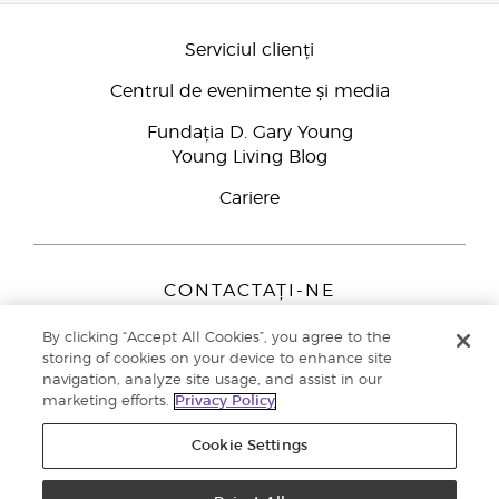
Serviciul clienți
Centrul de evenimente și media
Fundația D. Gary Young
Young Living Blog
Cariere
CONTACTAȚI-NE
Young Living Europe B.V.
By clicking “Accept All Cookies”, you agree to the
Peizerweg 97
storing of cookies on your device to enhance site
9727 AJ Groningen
navigation, analyze site usage, and assist in our
Netherlands
marketing efforts.
Privacy Policy
Înscriere Brand Partners
0800 890113
Cookie Settings
Drepturi de autor © 2021 Young Living Essential Oils. Toate drepturile