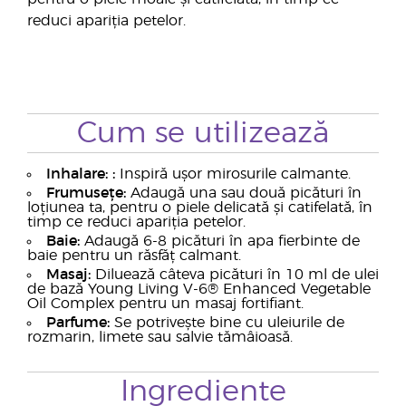
reduci apariția petelor.
Cum se utilizează
Inhalare: :
Inspiră ușor mirosurile calmante.
Frumusețe:
Adaugă una sau două picături în
loțiunea ta, pentru o piele delicată și catifelată, în
timp ce reduci apariția petelor.
Baie:
Adaugă 6-8 picături în apa fierbinte de
baie pentru un răsfăț calmant.
Masaj:
Diluează câteva picături în 10 ml de ulei
de bază Young Living V-6® Enhanced Vegetable
Oil Complex pentru un masaj fortifiant.
Parfume:
Se potrivește bine cu uleiurile de
rozmarin, limete sau salvie tămâioasă.
Ingrediente