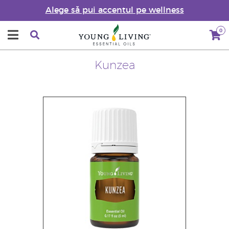
Alege să pui accentul pe wellness
0
Kunzea