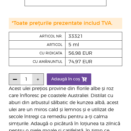
*Toate prețurile prezentate includ TVA.
33321
ARTICOL NR.
5 ml
ARTICOL
56,98 EUR
CU RIDICATA
74,97 EUR
CU AMĂNUNTUL
Adaugă în coș
Acest ulei prețios provine din florile albe și roz
care înfloresc pe coastele Australiei. Distilat cu
aburi din arbustul sălbatic de kunzea albă, acest
ulei are un miros cald și lemnos și e utilizat de
secole întregi ca remediu pentru a-ți calma
simțurile. Adaugă o picătură în loțiunea ta zilnică
pentru o piele moale și catifelată, în timp ce