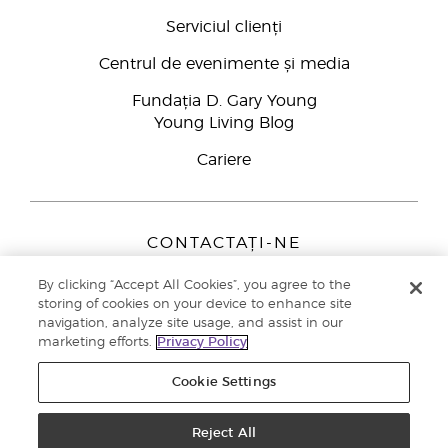
Serviciul clienți
Centrul de evenimente și media
Fundația D. Gary Young
Young Living Blog
Cariere
CONTACTAȚI-NE
Young Living Europe B.V.
By clicking “Accept All Cookies”, you agree to the
Peizerweg 97
storing of cookies on your device to enhance site
9727 AJ Groningen
navigation, analyze site usage, and assist in our
Netherlands
marketing efforts.
Privacy Policy
Înscriere Brand Partners
0800 890113
Cookie Settings
Drepturi de autor © 2021 Young Living Essential Oils. Toate drepturile
rezervate. |
Politica de confidențialitate
Reject All