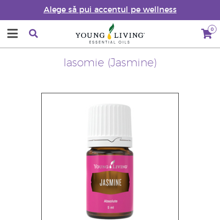
Alege să pui accentul pe wellness
0
Iasomie (Jasmine)