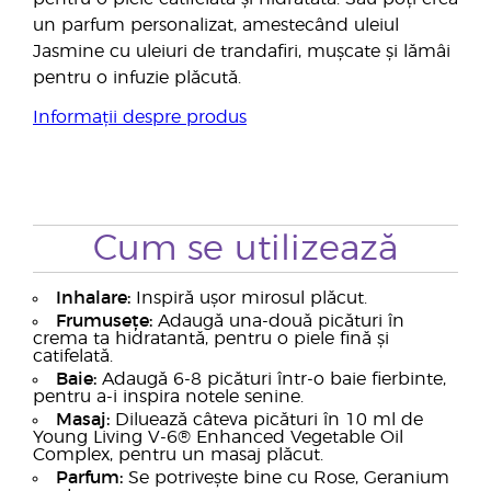
un parfum personalizat, amestecând uleiul
Jasmine cu uleiuri de trandafiri, mușcate și lămâi
pentru o infuzie plăcută.
Informații despre produs
Cum se utilizează
Inhalare:
Inspiră ușor mirosul plăcut.
Frumusețe:
Adaugă una-două picături în
crema ta hidratantă, pentru o piele fină și
catifelată.
Baie:
Adaugă 6-8 picături într-o baie fierbinte,
pentru a-i inspira notele senine.
Masaj:
Diluează câteva picături în 10 ml de
Young Living V-6® Enhanced Vegetable Oil
Complex, pentru un masaj plăcut.
Parfum:
Se potrivește bine cu Rose, Geranium