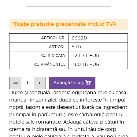
*Toate prețurile prezentate includ TVA.
33320
ARTICOL NR.
5 ml
ARTICOL
121,71 EUR
CU RIDICATA
160,16 EUR
CU AMĂNUNTUL
Adaugă în coș
Dulce și senzuală, iasomia egipteană este culeasă
manual, în zorii zilei, după ce înflorește în timpul
nopții. Iasomia este deseori utilizată ca ingredient
principal în parfumuri și este sărbătorită pentru
notele sale romantice. Adaugă câteva picături în
crema ta hidratantă sau în untul tău de corp
pentru o piele catifelată și hidratată. Sau poți crea