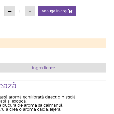
Adaugă în coș
Ingrediente
ează
stă aromă echilibrată direct din sticlă.
tă și exotică.
 te bucura de aroma sa calmantă.
u a crea o aromă caldă, lejeră.