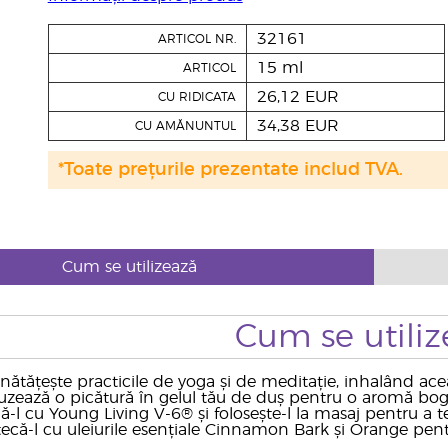
32161
ARTICOL NR.
15 ml
ARTICOL
26,12 EUR
CU RIDICATA
34,38 EUR
CU AMĂNUNTUL
*Toate prețurile prezentate includ TVA.
Cum se utilizează
Cum se utiliz
ătățește practicile de yoga și de meditație, inhalând acea
uzează o picătură în gelul tău de duș pentru o aromă boga
-l cu Young Living V-6® și folosește-l la masaj pentru a
că-l cu uleiurile esențiale Cinnamon Bark și Orange pentr