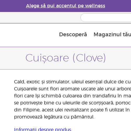
Alege să pui accentul pe wellness
Descoperă
Magazinul tă
Siguranța Utilizării Uleiurilor Esențiale
Ghid pentru aromatizatoarele de uleiuri esențiale
Ultima șansă: 50% reducere la produse de îngrijire a pielii
Află mai multe despre
Ghidul sup
Cum se folosesc uleiur
Cuișoare (Clove)
Cald, exotic și stimulator, uleiul esențial dulce de
Cuișoarele sunt flori aromate uscate ale unui arbore
flori care își schimbă culoarea din trandafiriu în m
se potrivește bine cu uleiurile de scorțișoară, porto
din Filipine, acest ulei revitalizant poate fi utilizat
promovează legătura cu pământul.
Informații despre produs