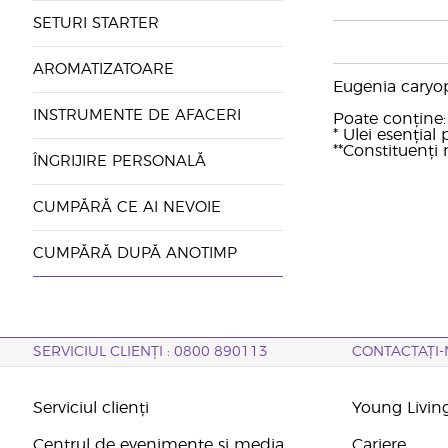
SETURI STARTER
AROMATIZATOARE
Eugenia caryop
INSTRUMENTE DE AFACERI
Poate conține: 
* Ulei esenția
**Constituenți n
ÎNGRIJIRE PERSONALĂ
CUMPĂRĂ CE AI NEVOIE
CUMPĂRĂ DUPĂ ANOTIMP
SERVICIUL CLIENȚI : 0800 890113
CONTACTAȚI-
Serviciul clienți
Young Livin
Centrul de evenimente și media
Cariere