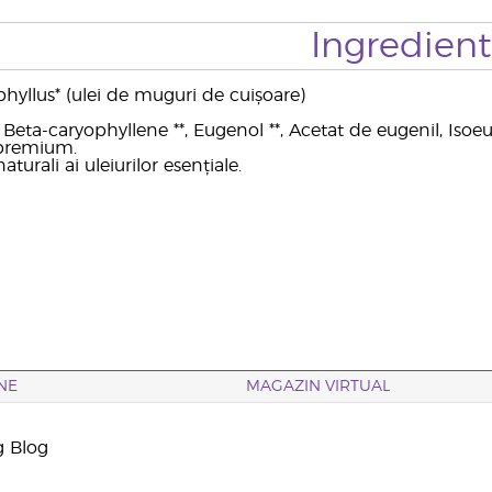
Ingredien
hyllus* (ulei de muguri de cuișoare)
Beta-caryophyllene **, Eugenol **, Acetat de eugenil, Isoeu
l premium.
aturali ai uleiurilor esențiale.
NE
MAGAZIN VIRTUAL
g Blog