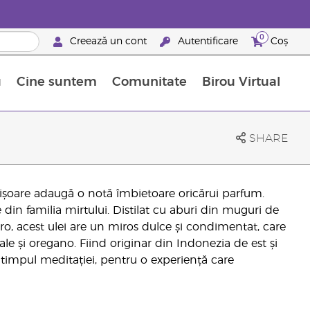
0
Creează un cont
Autentificare
Coș
u
Cine suntem
Comunitate
Birou Virtual
 nutrienți
limentelor alimentare Young Living
ile esențiale
Avansări la niveluri ierarhice superioare
Evenimente de recunoaștere
Avantajele unui Brand Partner Young Living
SHARE
 cuișoare adaugă o notă îmbietoare oricărui parfum.
 din familia mirtului. Distilat cu aburi din muguri de
aro, acest ulei are un miros dulce și condimentat, care
cale și oregano. Fiind originar din Indonezia de est și
 în timpul meditației, pentru o experiență care