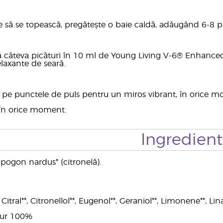
jile să se topească, pregătește o baie caldă, adăugând 6-8 
ă câteva picături în 10 ml de Young Living V-6® Enhanced
relaxante de seară.
 pe punctele de puls pentru un miros vibrant, în orice 
 în orice moment.
Ingredien
ogon nardus* (citronelă).
itral**, Citronellol**, Eugenol**, Geraniol**, Limonene**, Lina
 pur 100%