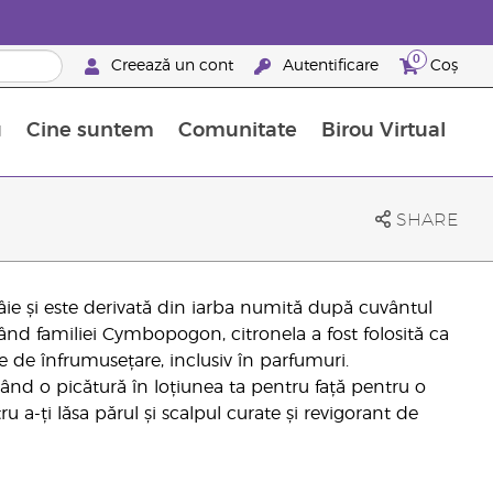
0
Creează un cont
Autentificare
Coș
u
Cine suntem
Comunitate
Birou Virtual
 nutrienți
limentelor alimentare Young Living
ile esențiale
Avansări la niveluri ierarhice superioare
Evenimente de recunoaștere
Avantajele unui Brand Partner Young Living
SHARE
âie și este derivată din iarba numită după cuvântul
nd familiei Cymbopogon, citronela a fost folosită ca
 de înfrumusețare, inclusiv în parfumuri.
nd o picătură în loțiunea ta pentru față pentru o
 a-ți lăsa părul și scalpul curate și revigorant de