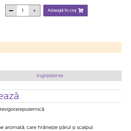
Adaugă în coș
Ingrediente
ează
revigorareputernică.
aromată, care hrănește părul și scalpul.