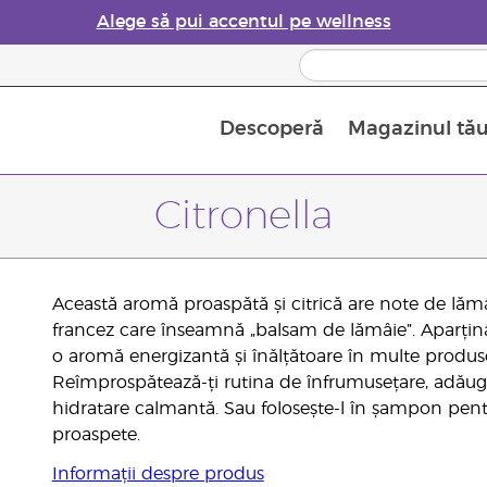
Alege să pui accentul pe wellness
Descoperă
Magazinul tă
Siguranța Utilizării Uleiurilor Esențiale
Ghid pentru aromatizatoarele de uleiuri esențiale
Ultima șansă: 50% reducere la produse de îngrijire a pielii
Află mai multe despre
Ghidul sup
Cum se folosesc uleiur
Citronella
Această aromă proaspătă și citrică are note de lăm
francez care înseamnă „balsam de lămâie”. Aparținâ
o aromă energizantă și înălțătoare în multe produse
Reîmprospătează-ți rutina de înfrumusețare, adăugâ
hidratare calmantă. Sau folosește-l în șampon pentru
proaspete.
Informații despre produs