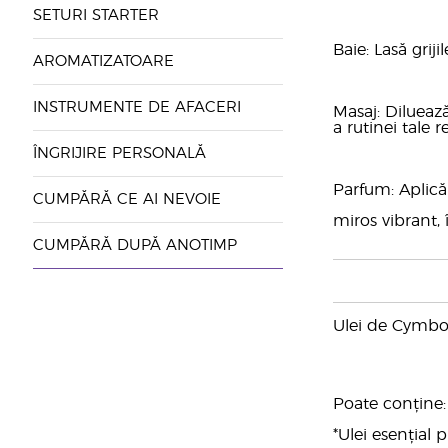
SETURI STARTER
Baie: Lasă gri
AROMATIZATOARE
INSTRUMENTE DE AFACERI
Masaj: Dilueaz
a rutinei tale 
ÎNGRIJIRE PERSONALĂ
Parfum: Aplică
CUMPĂRĂ CE AI NEVOIE
miros vibrant,
CUMPĂRĂ DUPĂ ANOTIMP
Ulei de Cymbop
Poate conține: C
*Ulei esențial