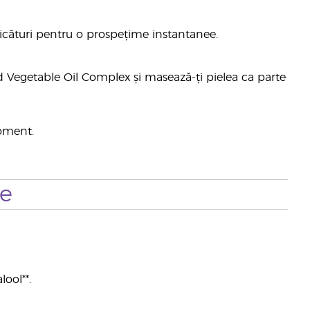
picături pentru o prospețime instantanee.
 Vegetable Oil Complex și masează-ți pielea ca parte
moment.
te
lool**.