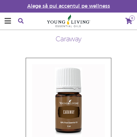
Alege să pui accentul pe wellness
0
Caraway