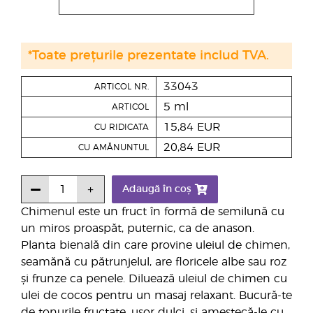
*Toate prețurile prezentate includ TVA.
33043
ARTICOL NR.
5 ml
ARTICOL
15,84 EUR
CU RIDICATA
20,84 EUR
CU AMĂNUNTUL
Adaugă în coș
Chimenul este un fruct în formă de semilună cu
un miros proaspăt, puternic, ca de anason.
Planta bienală din care provine uleiul de chimen,
seamănă cu pătrunjelul, are floricele albe sau roz
și frunze ca penele. Diluează uleiul de chimen cu
ulei de cocos pentru un masaj relaxant. Bucură-te
de tonurile fructate, ușor dulci, și amestecă-le cu