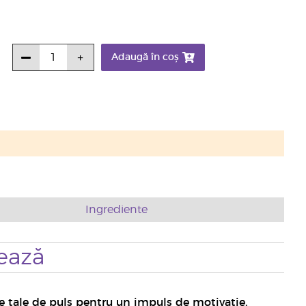
Adaugă în coș
Ingrediente
ează
 tale de puls pentru un impuls de motivație,