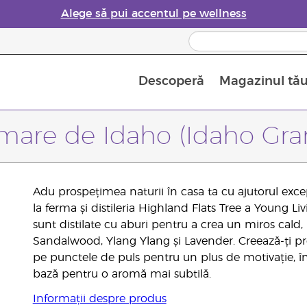
Alege să pui accentul pe wellness
Descoperă
Magazinul tă
Siguranța Utilizării Uleiurilor Esențiale
Ghid pentru aromatizatoarele de uleiuri esențiale
Ultima șansă: 50% reducere la produse de îngrijire a pielii
Află mai multe despre
Ghidul sup
Cum se folosesc uleiur
mare de Idaho (Idaho Gran
Adu prospețimea naturii în casa ta cu ajutorul exce
la ferma și distileria Highland Flats Tree a Young Li
sunt distilate cu aburi pentru a crea un miros cald, r
Sandalwood, Ylang Ylang și Lavender. Creează-ți pro
pe punctele de puls pentru un plus de motivație, în
bază pentru o aromă mai subtilă.
Informații despre produs