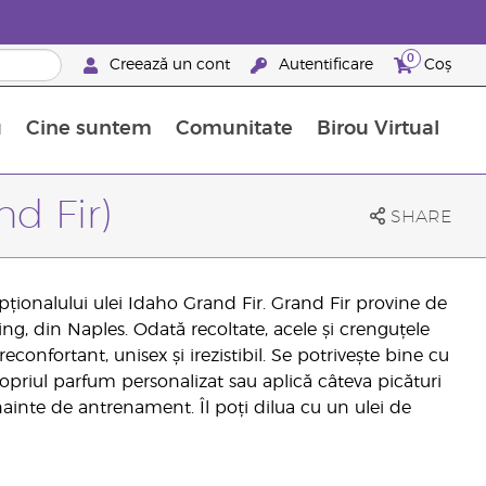
0
Creează un cont
Autentificare
Coș
u
Cine suntem
Comunitate
Birou Virtual
 nutrienți
limentelor alimentare Young Living
ile esențiale
Avansări la niveluri ierarhice superioare
Evenimente de recunoaștere
Avantajele unui Brand Partner Young Living
d Fir)
SHARE
pționalului ulei Idaho Grand Fir. Grand Fir provine de
ving, din Naples. Odată recoltate, acele și crenguțele
econfortant, unisex și irezistibil. Se potrivește bine cu
priul parfum personalizat sau aplică câteva picături
ainte de antrenament. Îl poți dilua cu un ulei de