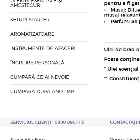
ULEIURI ESENȚIALE ȘI
pentru a fi ga
AMESTECURI
Masaj: Dilu
masaj relaxant,
SETURI STARTER
Parfum: Se 
AROMATIZATOARE
INSTRUMENTE DE AFACERI
Ulei de brad d
Poate conține: 
ÎNGRIJIRE PERSONALĂ
* Ulei esenția
CUMPĂRĂ CE AI NEVOIE
** Constituenți
CUMPĂRĂ DUPĂ ANOTIMP
SERVICIUL CLIENȚI : 0800 890113
CONTACTAȚI-