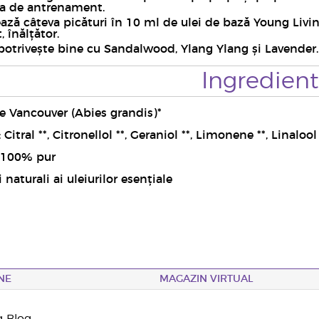
ta de antrenament.
ează câteva picături în 10 ml de ulei de bază Young Li
 înălțător.
potrivește bine cu Sandalwood, Ylang Ylang și Lavender.
Ingredien
e Vancouver (Abies grandis)*
Citral **, Citronellol **, Geraniol **, Limonene **, Linalool 
l 100% pur
 naturali ai uleiurilor esențiale
NE
MAGAZIN VIRTUAL