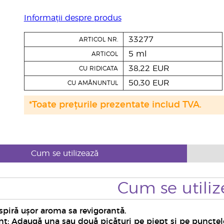
Informații despre produs
33277
ARTICOL NR.
5 ml
ARTICOL
38,22 EUR
CU RIDICATA
50,30 EUR
CU AMĂNUNTUL
*Toate prețurile prezentate includ TVA.
Cum se utilizează
Cum se utiliz
nspiră ușor aroma sa revigorantă.
: Adaugă una sau două picături pe piept și pe punctele